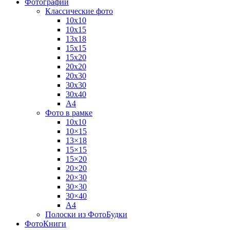
Фотографии
Классические фото
10х10
10х15
13х18
15х15
15х20
20х20
20х30
30х30
30х40
А4
Фото в рамке
10х10
10×15
13×18
15×15
15×20
20×20
20×30
30×30
30×40
A4
Полоски из ФотоБудки
ФотоКниги