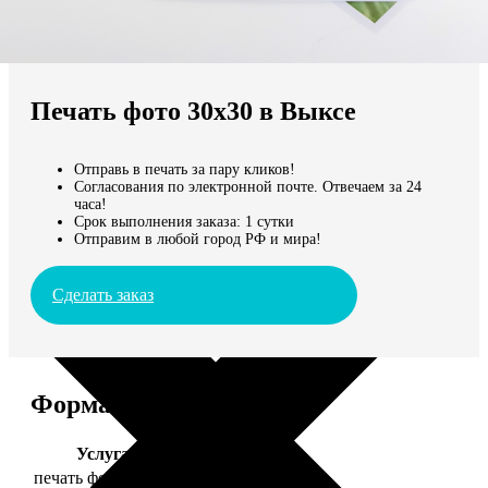
Не нашли Ваш город?
Мы доставляем по всему миру
Печать фото 30х30 в Выксе
Продолжить без города
Отправь в печать за пару кликов!
Согласования по электронной почте. Отвечаем за 24
часа!
Срок выполнения заказа: 1 сутки
Отправим в любой город РФ и мира!
Сделать заказ
Форматы и цены
Услуга
Цена, руб.
печать фото 30х30
179