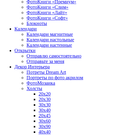
ФотоКниги «Премиум»
ФотоКниги «Слим»
ФотоКниги «Лайт»
ФотоКниги «Софт»
Блокноты
Календари
Календари магнитные
Календари настольные
Календари настенные
Открытки
Отправлю самостоятельно
Отправьте за меня
Декор Интерьера
Потреты Dream Art
Портреты по фото акрилом
ФотоМозаика
Холсты
20х20
20х30
30х30
30х40
20х45
30х60
30х90
40х40