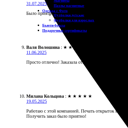
Магниты
31.07.2025
Пазлы магнитные
Одежда с Фото
Было приятно работать с данной компанией. Удобн
Футболки детские
Футболки для взрослых
Бьюти-боксы
Подарочные сертификаты
Валя Волошина
:
★
★
★
★
★
11.06.2025
Просто отлично! Заказала открытки, и они пришли 
Милана Кольцова
:
★
★
★
★
★
19.05.2025
Работаю с этой компанией. Печать открыток выполн
Получить заказ было приятно!