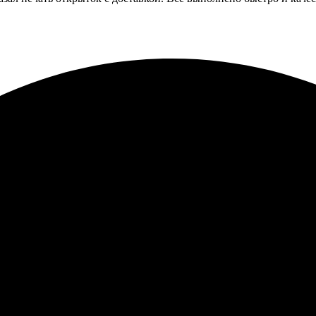
ркие и стильные. Заказ сделать просто: выбрала шаблон, загруз
ать с доставкой – всё прошло просто и быстро. Удобный сайт, л
хорошую фотопечать.