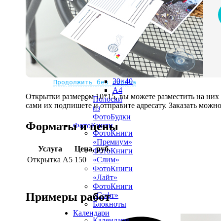
рамке
10х10
10×15
13×18
15×15
15×20
20×20
20×30
Не нашли Ваш город?
Мы доставляем по всему миру
30×30
30×40
Продолжить без города
A4
Открытки размером 10*15, вы можете разместить на ни
Полоски
сами их подпишете и отправите адресату. Заказать можно 
из
ФотоБудки
Форматы и цены
ФотоКниги
ФотоКниги
«Премиум»
Услуга
Цена, руб.
ФотоКниги
Открытка А5
150
«Слим»
ФотоКниги
«Лайт»
ФотоКниги
Примеры работ
«Софт»
Блокноты
Календари
Календари