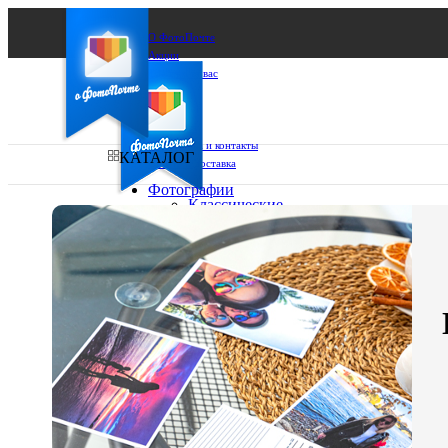
О ФотоПочте
Акции
Сделаем за вас
Бизнесу
FAQ
Франшиза
Поддержка и контакты
КАТАЛОГ
Оплата и доставка
Фотографии
Классические
фото
Ваш город:
10х10
10х15
Ваш регион доставки
13х18
15х15
Выберите из списка:
15х20
20х20
20х30
30х30
30х40
А4
Фото
в