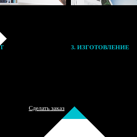
ЕТ
3. ИЗГОТОВЛЕНИЕ
подготовки заказа к печати
Оплатите заказ банковской кар
алисты могут связаться с Вами
оплаты получите подтверждение
му телефону или email для
описанием заказа. Когда отпра
я деталей.
вы получите письмо с трек-но
отслеживания.
Сделать заказ