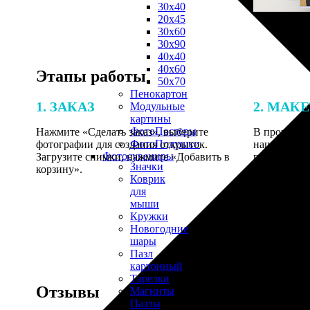
30х40
20х45
30х60
30х90
40х40
40х60
Этапы работы
50х70
Пенокартон
1. ЗАКАЗ
2. МАК
Модульные
картины
ФотоПостеры
Нажмите «Сделать заказ», выберите
В процессе 
ФотоПодушки
фотографии для создания открыток.
наши специ
Фотоcувениры
Загрузите снимки, нажмите «Добавить в
по указанно
Значки
корзину».
согласовани
Коврик
для
мыши
Кружки
Новогодние
шары
Пазл
картонный
Тарелки
Отзывы
Магниты
Пазлы