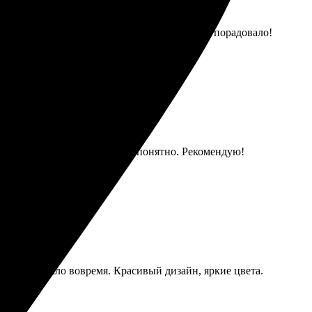
а в Выксу пришла вовремя, качество печати порадовало!
ой. Все удобно и интуитивно понятно. Рекомендую!
й, всё пришло вовремя. Красивый дизайн, яркие цвета.