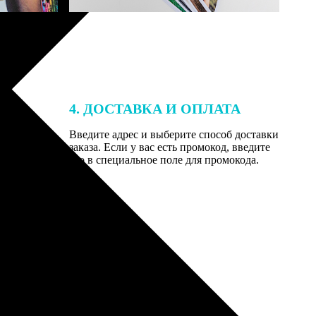
4. ДОСТАВКА И ОПЛАТА
той. После
Введите адрес и выберите способ доставки
 на email с
заказа. Если у вас есть промокод, введите
вим заказ
его в специальное поле для промокода.
мером для