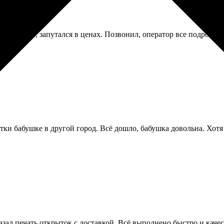
 фотокниг, запутался в ценах. Позвонил, оператор все подробн
тки бабушке в другой город. Всё дошло, бабушка довольна. Хотя 
азал печать открыток с доставкой. Всё выполнено быстро и качес