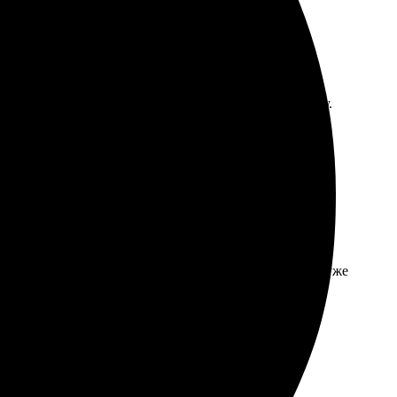
ддержки ответила быстро, но это не решило проблему.
ов.
л уведомление о доставке. Через пару дней открытки уже
комендую.