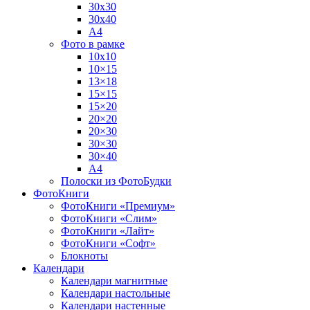
30х30
30х40
А4
Фото в рамке
10х10
10×15
13×18
15×15
15×20
20×20
20×30
30×30
30×40
A4
Полоски из ФотоБудки
ФотоКниги
ФотоКниги «Премиум»
ФотоКниги «Слим»
ФотоКниги «Лайт»
ФотоКниги «Софт»
Блокноты
Календари
Календари магнитные
Календари настольные
Календари настенные