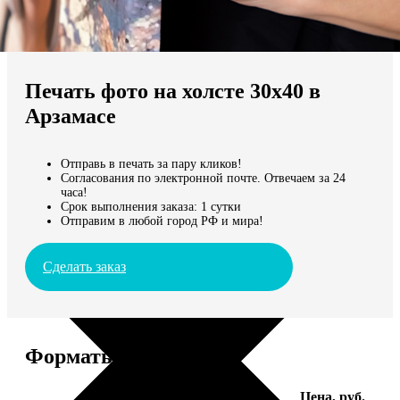
Не нашли Ваш город?
Мы доставляем по всему миру
Печать фото на холсте 30х40 в
Продолжить без города
Арзамасе
Отправь в печать за пару кликов!
Согласования по электронной почте. Отвечаем за 24
часа!
Срок выполнения заказа: 1 сутки
Отправим в любой город РФ и мира!
Сделать заказ
Форматы и цены
Услуга
Цена, руб.