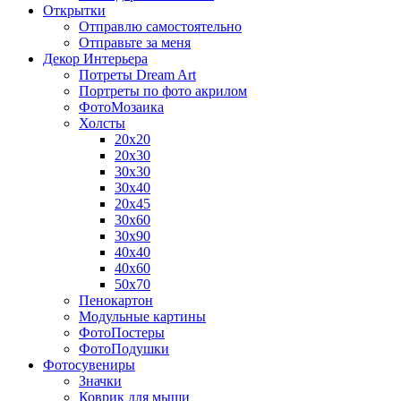
Открытки
Отправлю самостоятельно
Отправьте за меня
Декор Интерьера
Потреты Dream Art
Портреты по фото акрилом
ФотоМозаика
Холсты
20х20
20х30
30х30
30х40
20х45
30х60
30х90
40х40
40х60
50х70
Пенокартон
Модульные картины
ФотоПостеры
ФотоПодушки
Фотоcувениры
Значки
Коврик для мыши