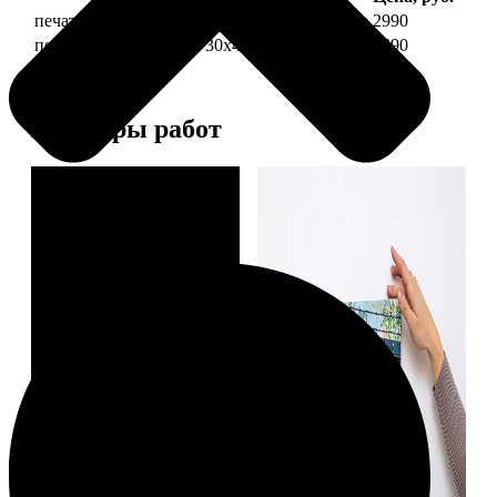
печать фото на холсте 30х40 на подрамнике
2990
печать фото на холсте 30х40 в раме
5490
Примеры работ