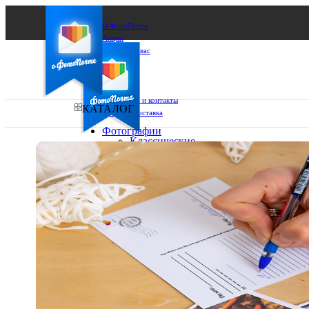
О ФотоПочте
Акции
Сделаем за вас
Бизнесу
FAQ
Франшиза
Поддержка и контакты
КАТАЛОГ
Оплата и доставка
Фотографии
Классические
фото
Ваш город:
10х10
10х15
Ваш регион доставки
13х18
15х15
Выберите из списка:
15х20
20х20
20х30
30х30
30х40
А4
Фото
в