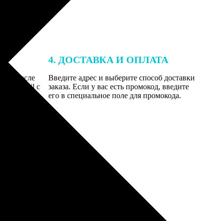
4. ДОСТАВКА И ОПЛАТА
той. После
Введите адрес и выберите способ доставки
 на email с
заказа. Если у вас есть промокод, введите
вим заказ
его в специальное поле для промокода.
мером для