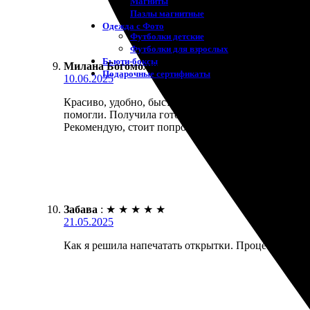
Магниты
Пазлы магнитные
Одежда с Фото
Футболки детские
Футболки для взрослых
Бьюти-боксы
Милана Богомолова
:
★
★
★
★
★
Подарочные сертификаты
10.06.2025
Красиво, удобно, быстро! Заказала открытки на за
помогли. Получила готовый заказ в срок, всё на в
Рекомендую, стоит попробовать!
Забава
:
★
★
★
★
★
21.05.2025
Как я решила напечатать открытки. Процесс прост: