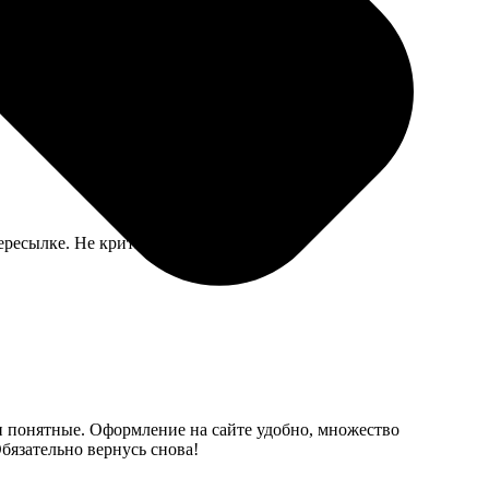
помогла оформить заказ через сайт с компьютера. В
ересылке. Не критично, но досадно.
ги понятные. Оформление на сайте удобно, множество
бязательно вернусь снова!