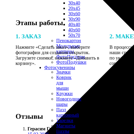
30х40
20х45
30х60
30х90
Этапы работы
40х40
40х60
50х70
1. ЗАКАЗ
2. МАК
Пенокартон
Модульные
Нажмите «Сделать заказ», выберите
В процессе 
картины
фотографии для создания открыток.
наши специ
ФотоПостеры
Загрузите снимки, нажмите «Добавить в
по указанно
ФотоПодушки
корзину».
согласовани
Фотоcувениры
Значки
Коврик
для
мыши
Кружки
Новогодние
шары
Пазл
Отзывы
картонный
Тарелки
Магниты
Герасим Гуров
:
Пазлы