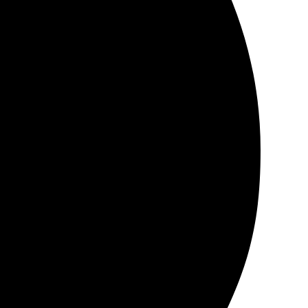
ись оперативно, все уточнили. Печать вышла
радовала. Рекомендую всем!
 Через пару дней пришло уведомление, что готово.