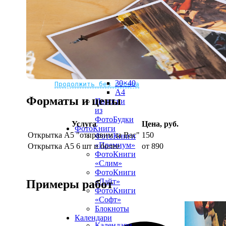
рамке
10х10
10×15
13×18
15×15
15×20
20×20
20×30
Не нашли Ваш город?
Мы доставляем по всему миру
30×30
30×40
Продолжить без города
A4
Форматы и цены
Полоски
из
ФотоБудки
Услуга
Цена, руб.
ФотоКниги
Открытка А5 "отправим за Вас"
150
ФотоКниги
«Премиум»
Открытка А5 6 шт и более
от 890
ФотоКниги
«Слим»
ФотоКниги
«Лайт»
Примеры работ
ФотоКниги
«Софт»
Блокноты
Календари
Календари