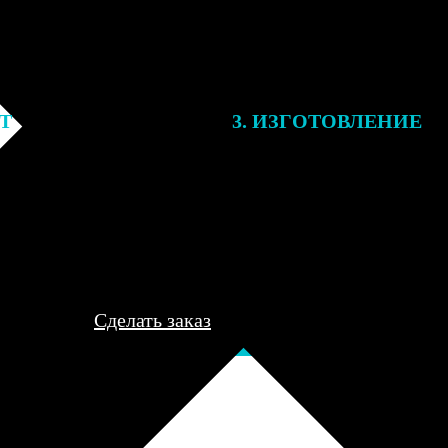
ЕТ
3. ИЗГОТОВЛЕНИЕ
подготовки заказа к печати
Оплатите заказ банковской кар
алисты могут связаться с Вами
оплаты получите подтверждение
му телефону или email для
описанием заказа. Когда отпра
я деталей.
вы получите письмо с трек-но
отслеживания.
Сделать заказ