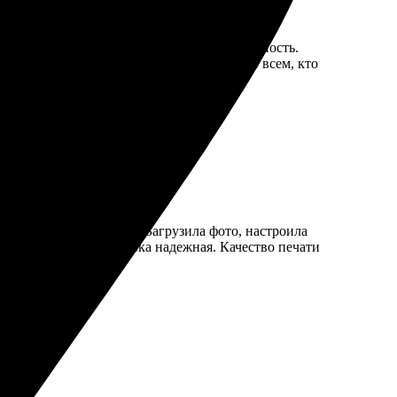
а конструктор позволяет проявить креативность.
Качество печати великолепное. Рекомендую всем, кто
 было из чего выбрать. Загрузила фото, настроила
пришла вовремя, упаковка надежная. Качество печати
нова.