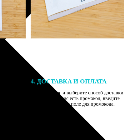
4. ДОСТАВКА И ОПЛАТА
той. После
Введите адрес и выберите способ доставки
 на email с
заказа. Если у вас есть промокод, введите
вим заказ
его в специальное поле для промокода.
мером для