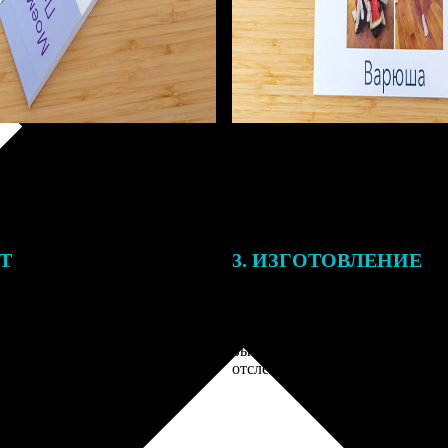
ЕТ
3. ИЗГОТОВЛЕНИЕ
тоимость ФотоКниги зависит
Оплатите заказ банковской кар
ва страниц. В процессе
оплаты получите подтверждение
заказа к печати наши
описанием заказа. Когда отпра
 могут связаться с Вами по
вы получите письмо с трек-но
телефону или email для
отслеживания.
я деталей.