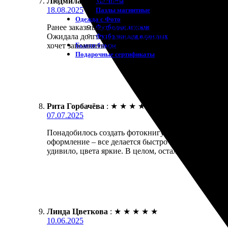
Людмила Артёмова
:
★
★
★
★
★
Магниты
18.08.2025
Пазлы магнитные
Одежда с Фото
Футболки детские
Ранее заказывала фотокнигу и осталась довольна. 
Футболки для взрослых
Ожидала долго, но книгу сделали всего за 3 дня. 
Бьюти-боксы
хочет запомнить важные моменты!
Подарочные сертификаты
Рита Горбачёва
:
★
★
★
★
★
07.07.2025
Понадобилось создать фотокнигу. Заказала печать 
оформление – все делается быстро и удобно. После
удивило, цвета яркие. В целом, осталась довольна р
Линда Цветкова
:
★
★
★
★
★
10.06.2025