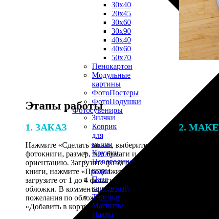
30х40
20х45
30х60
30х90
40х40
40х60
50х70
Пенокартон
Модульные
картины
ФотоПостеры
ФотоПодушки
Этапы работы
Фотоcувениры
Значки
1. ЗАКАЗ
2. МАК
Коврик
для
мыши
Нажмите «Сделать заказ», выберите тип
Итоговая с
Кружки
фотокниги, размер, тип бумаги и
от количест
Новогодние
ориентацию. Загрузите фотографии для
подготовки 
шары
книги, нажмите «Продолжить» и
специалисты
Пазл
загрузите от 1 до 4 фотографий для
указанному 
картонный
обложки. В комментарии оставьте свои
согласовани
Тарелки
пожелания по обложке, нажмите
Магниты
«Добавить в корзину».
Пазлы