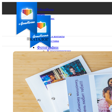
О ФотоПочте
Акции
Сделаем за вас
Бизнесу
FAQ
Франшиза
Поддержка и контакты
КАТАЛОГ
Оплата и доставка
Фотографии
Классические
фото
Ваш город:
10х10
10х15
Ваш регион доставки
13х18
15х15
Выберите из списка:
15х20
20х20
20х30
30х30
30х40
А4
Фото
в