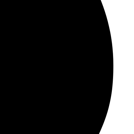
радовал, легко подобрать под свой вкус. Качество
нения заказа соблюдены, доставка без проблем.
нтерфейс: загрузила фото, выбрала макет и оформила
риятный на ощупь. Доставили без задержек. Очень