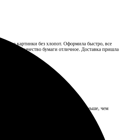
грузила картинки без хлопот. Оформила быстро, все
вета яркие, качество бумаги отличное. Доставка пришла
та заказа впечатляет. Доставили даже раньше, чем