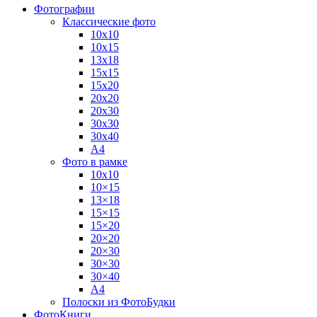
Фотографии
Классические фото
10х10
10х15
13х18
15х15
15х20
20х20
20х30
30х30
30х40
А4
Фото в рамке
10х10
10×15
13×18
15×15
15×20
20×20
20×30
30×30
30×40
A4
Полоски из ФотоБудки
ФотоКниги