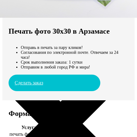
Не нашли Ваш город?
Мы доставляем по всему миру
Печать фото 30х30 в Арзамасе
Продолжить без города
Отправь в печать за пару кликов!
Согласования по электронной почте. Отвечаем за 24
часа!
Срок выполнения заказа: 1 сутки
Отправим в любой город РФ и мира!
Сделать заказ
Форматы и цены
Услуга
Цена, руб.
печать фото 30х30
179