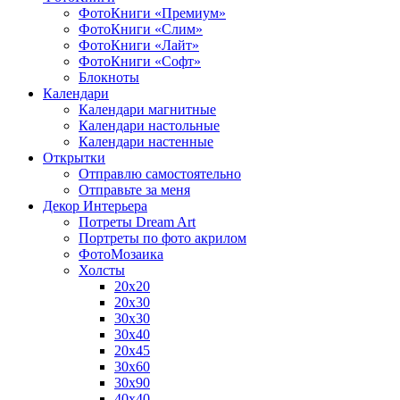
ФотоКниги «Премиум»
ФотоКниги «Слим»
ФотоКниги «Лайт»
ФотоКниги «Софт»
Блокноты
Календари
Календари магнитные
Календари настольные
Календари настенные
Открытки
Отправлю самостоятельно
Отправьте за меня
Декор Интерьера
Потреты Dream Art
Портреты по фото акрилом
ФотоМозаика
Холсты
20х20
20х30
30х30
30х40
20х45
30х60
30х90
40х40