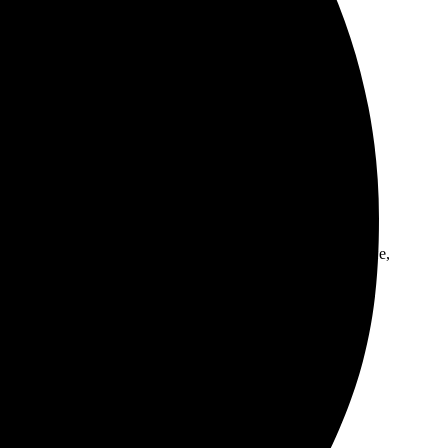
 все этапы хорошо прописаны. Качество печати и
ней забрала. Результат превзошёл ожидания. Цвета яркие,
 оформления.