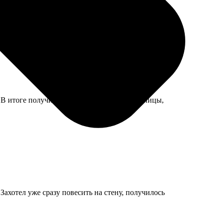
н. Претензий нет, учитель похвалил за наглядность.
 В итоге получилось хорошо, плотные страницы,
Захотел уже сразу повесить на стену, получилось