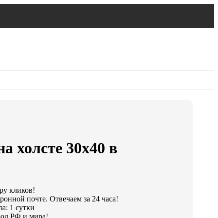
а холсте 30х40 в
ару кликов!
ронной почте. Отвечаем за 24 часа!
а: 1 сутки
од РФ и мира!