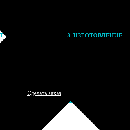
ЕТ
3. ИЗГОТОВЛЕНИЕ
подготовки заказа к печати
Оплатите заказ банковской кар
алисты могут связаться с Вами
оплаты получите подтверждение
му телефону или email для
описанием заказа. Когда отпра
я деталей.
вы получите письмо с трек-но
отслеживания.
Сделать заказ