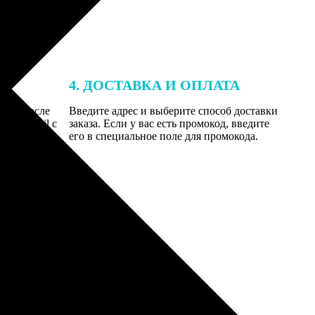
4. ДОСТАВКА И ОПЛАТА
той. После
Введите адрес и выберите способ доставки
 на email с
заказа. Если у вас есть промокод, введите
вим заказ
его в специальное поле для промокода.
мером для