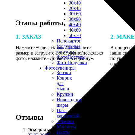
30х40
20х45
30х60
30х90
Этапы работы
40х40
40х60
50х70
1. ЗАКАЗ
2. МАК
Пенокартон
Модульные
Нажмите «Сделать заказ», выберите
В процессе 
картины
размер и загрузите фотографию/несколько
наши специ
ФотоПостеры
фото, нажмите «Добавить в корзину».
по указанно
ФотоПодушки
согласовани
Фотоcувениры
Значки
Коврик
для
мыши
Кружки
Новогодние
шары
Пазл
Отзывы
картонный
Тарелки
Магниты
Эсмеральда Парамонова
:
Пазлы