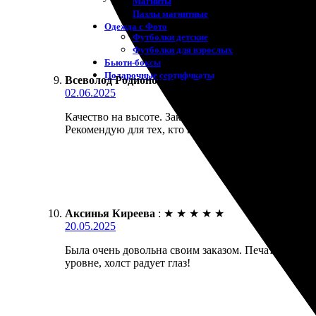
Магниты
Пазлы магнитные
Одежда с Фото
Футболки детские
Футболки для взрослых
Бьюти-боксы
Подарочные сертификаты
Всеволод Родионов
:
★
★
★
★
★
02.06.2025
Качество на высоте. Заказал печать фото на холсте
Рекомендую для тех, кто ценит детали.
Аксинья Киреева
:
★
★
★
★
★
20.05.2025
Была очень довольна своим заказом. Печать вышла
уровне, холст радует глаз!