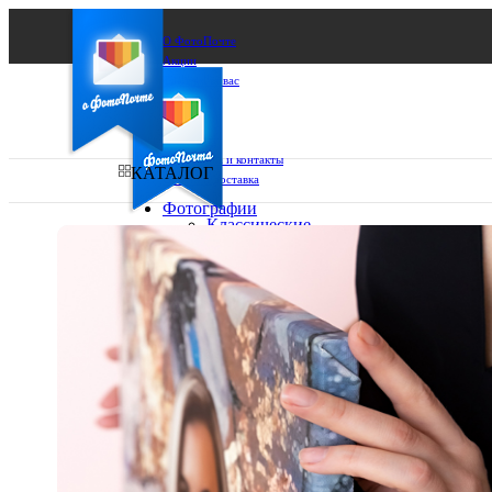
О ФотоПочте
Акции
Сделаем за вас
Бизнесу
FAQ
Франшиза
Поддержка и контакты
КАТАЛОГ
Оплата и доставка
Фотографии
Классические
фото
Ваш город:
10х10
10х15
Ваш регион доставки
13х18
15х15
Выберите из списка:
15х20
20х20
20х30
30х30
30х40
А4
Фото
в