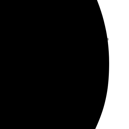
ый, выбранные варианты быстро загружаются. Получила
териал, яркие цвета. Определённо рекомендую для
 сайт, просто выбираешь размеры и материалы.