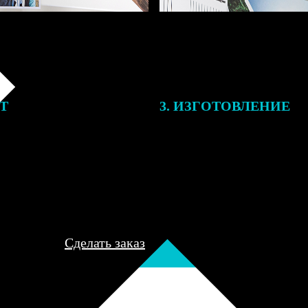
ЕТ
3. ИЗГОТОВЛЕНИЕ
подготовки заказа к печати
Оплатите заказ банковской кар
алисты могут связаться с Вами
оплаты получите подтверждение
му телефону или email для
описанием заказа. Когда отпра
я деталей.
вы получите письмо с трек-но
отслеживания.
Сделать заказ