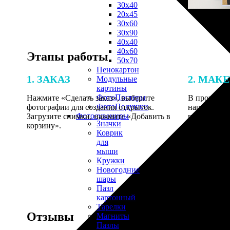
30х40
20х45
30х60
30х90
40х40
40х60
Этапы работы
50х70
Пенокартон
1. ЗАКАЗ
2. МАК
Модульные
картины
ФотоПостеры
Нажмите «Сделать заказ», выберите
В процессе 
ФотоПодушки
фотографии для создания открыток.
наши специ
Фотоcувениры
Загрузите снимки, нажмите «Добавить в
по указанно
Значки
корзину».
согласовани
Коврик
для
мыши
Кружки
Новогодние
шары
Пазл
картонный
Тарелки
Отзывы
Магниты
Пазлы