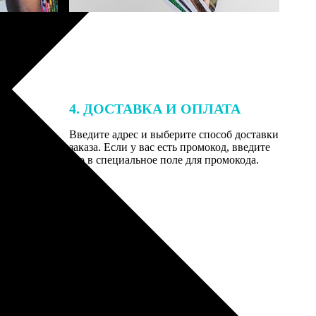
4. ДОСТАВКА И ОПЛАТА
той. После
Введите адрес и выберите способ доставки
 на email с
заказа. Если у вас есть промокод, введите
вим заказ
его в специальное поле для промокода.
мером для