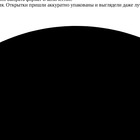
ия. Открытки пришли аккуратно упакованы и выглядели даже лу
ечать здесь и осталась довольна! Процесс прост: загрузила фото
 яркие цвета и отличное качество. Порадовала и доставка, всё
аказал открытки с доставкой, всё просто и быстро. Получил заказ