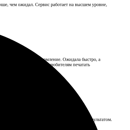
чше, чем ожидал. Сервис работает на высшем уровне,
, выбрала размер и оформление. Ожидала быстро, а
 в срок. Рекомендую всем любителям печатать
 раньше срока, качество на высоте, доволен результатом.