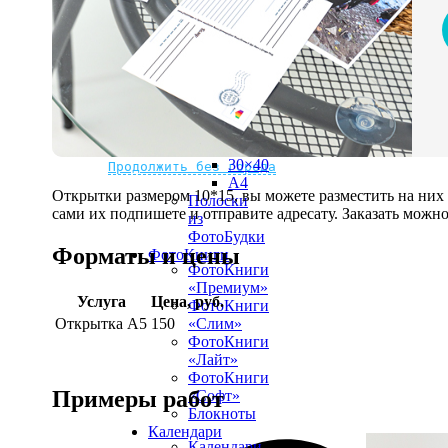
рамке
10х10
10×15
13×18
15×15
15×20
20×20
20×30
Не нашли Ваш город?
Мы доставляем по всему миру
30×30
30×40
Продолжить без города
A4
Открытки размером 10*15, вы можете разместить на ни
Полоски
сами их подпишете и отправите адресату. Заказать можно 
из
ФотоБудки
Форматы и цены
ФотоКниги
ФотоКниги
«Премиум»
Услуга
Цена, руб.
ФотоКниги
Открытка А5
150
«Слим»
ФотоКниги
«Лайт»
ФотоКниги
Примеры работ
«Софт»
Блокноты
Календари
Календари