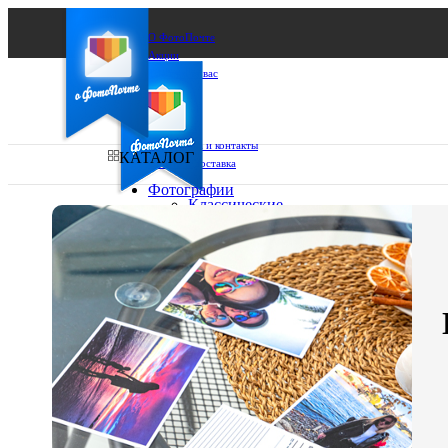
О ФотоПочте
Акции
Сделаем за вас
Бизнесу
FAQ
Франшиза
Поддержка и контакты
КАТАЛОГ
Оплата и доставка
Фотографии
Классические
фото
Ваш город:
10х10
10х15
Ваш регион доставки
13х18
15х15
Выберите из списка:
15х20
20х20
20х30
30х30
30х40
А4
Фото
в