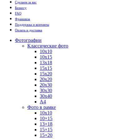
Сделаем за вас
Бизнесу
FAQ
Франшиза
Поддержка и контакты
Оплата и доставка
Фотографии
Классические фото
10х10
10х15
13х18
15х15
15х20
20х20
20х30
30х30
30х40
А4
Фото в рамке
10х10
10×15
13×18
15×15
15×20