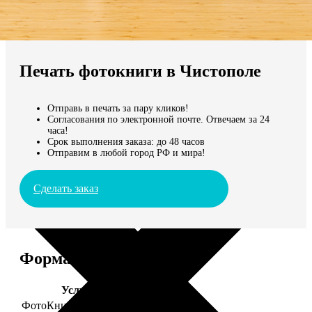
Не нашли Ваш город?
Мы доставляем по всему миру
Печать фотокниги в Чистополе
Продолжить без города
Отправь в печать за пару кликов!
Согласования по электронной почте. Отвечаем за 24
часа!
Срок выполнения заказа: до 48 часов
Отправим в любой город РФ и мира!
Сделать заказ
Форматы и цены
Услуга
Цена, руб.
ФотоКниги "Премиум"
от 2490