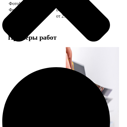
ФотоКниги "Слим"
от 1290
ФотоКниги "Лайт"
от 2990
ФотоКниги "Софт"
от 2990
Примеры работ