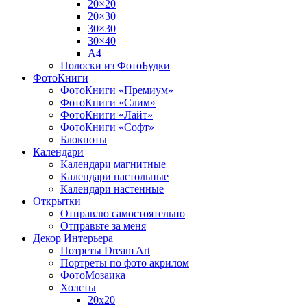
20×20
20×30
30×30
30×40
A4
Полоски из ФотоБудки
ФотоКниги
ФотоКниги «Премиум»
ФотоКниги «Слим»
ФотоКниги «Лайт»
ФотоКниги «Софт»
Блокноты
Календари
Календари магнитные
Календари настольные
Календари настенные
Открытки
Отправлю самостоятельно
Отправьте за меня
Декор Интерьера
Потреты Dream Art
Портреты по фото акрилом
ФотоМозаика
Холсты
20х20