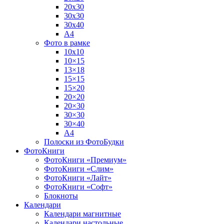
20х30
30х30
30х40
А4
Фото в рамке
10х10
10×15
13×18
15×15
15×20
20×20
20×30
30×30
30×40
A4
Полоски из ФотоБудки
ФотоКниги
ФотоКниги «Премиум»
ФотоКниги «Слим»
ФотоКниги «Лайт»
ФотоКниги «Софт»
Блокноты
Календари
Календари магнитные
Календари настольные