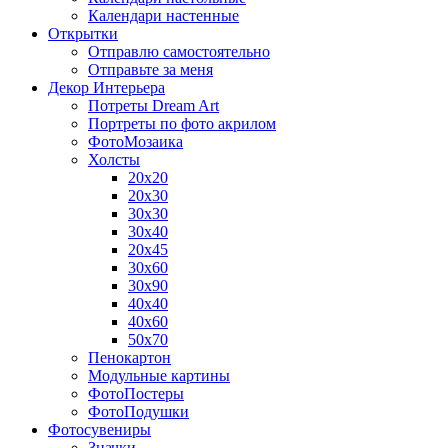
Календари настенные
Открытки
Отправлю самостоятельно
Отправьте за меня
Декор Интерьера
Потреты Dream Art
Портреты по фото акрилом
ФотоМозаика
Холсты
20х20
20х30
30х30
30х40
20х45
30х60
30х90
40х40
40х60
50х70
Пенокартон
Модульные картины
ФотоПостеры
ФотоПодушки
Фотоcувениры
Значки