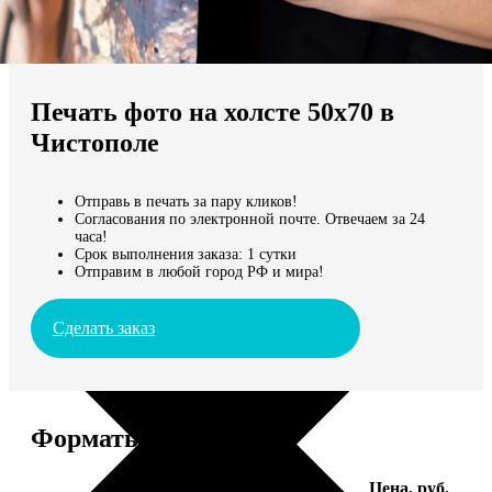
Не нашли Ваш город?
Мы доставляем по всему миру
Печать фото на холсте 50х70 в
Продолжить без города
Чистополе
Отправь в печать за пару кликов!
Согласования по электронной почте. Отвечаем за 24
часа!
Срок выполнения заказа: 1 сутки
Отправим в любой город РФ и мира!
Сделать заказ
Форматы и цены
Услуга
Цена, руб.