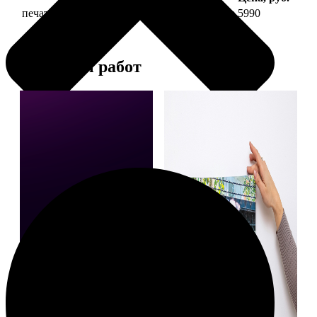
печать фото на холсте 50х70 на подрамнике
5990
Примеры работ