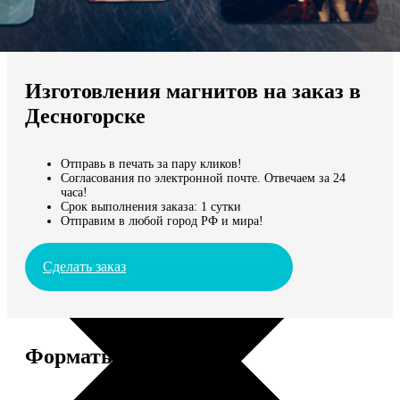
Не нашли Ваш город?
Мы доставляем по всему миру
Изготовления магнитов на заказ в
Продолжить без города
Десногорске
Отправь в печать за пару кликов!
Согласования по электронной почте. Отвечаем за 24
часа!
Срок выполнения заказа: 1 сутки
Отправим в любой город РФ и мира!
Сделать заказ
Форматы и цены
Услуга
Цена, руб.