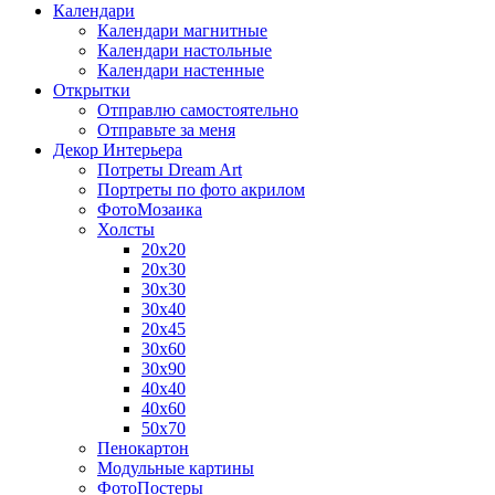
Календари
Календари магнитные
Календари настольные
Календари настенные
Открытки
Отправлю самостоятельно
Отправьте за меня
Декор Интерьера
Потреты Dream Art
Портреты по фото акрилом
ФотоМозаика
Холсты
20х20
20х30
30х30
30х40
20х45
30х60
30х90
40х40
40х60
50х70
Пенокартон
Модульные картины
ФотоПостеры