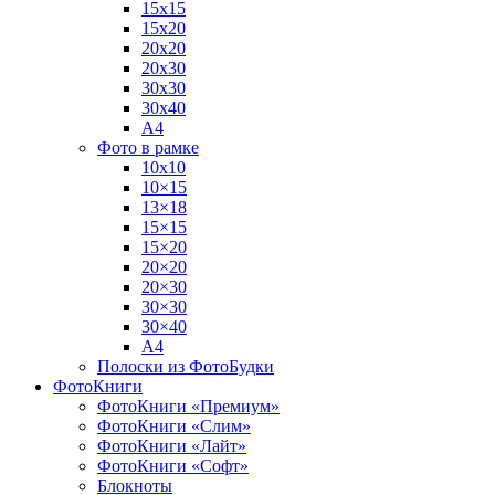
15х15
15х20
20х20
20х30
30х30
30х40
А4
Фото в рамке
10х10
10×15
13×18
15×15
15×20
20×20
20×30
30×30
30×40
A4
Полоски из ФотоБудки
ФотоКниги
ФотоКниги «Премиум»
ФотоКниги «Слим»
ФотоКниги «Лайт»
ФотоКниги «Софт»
Блокноты