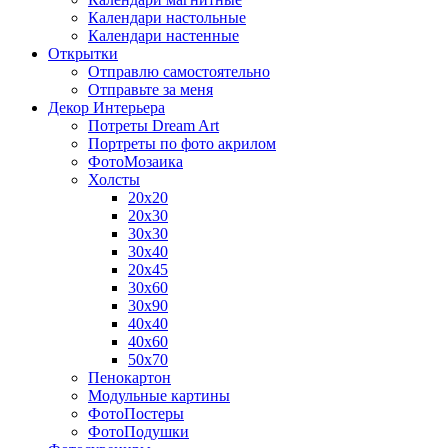
Календари настольные
Календари настенные
Открытки
Отправлю самостоятельно
Отправьте за меня
Декор Интерьера
Потреты Dream Art
Портреты по фото акрилом
ФотоМозаика
Холсты
20х20
20х30
30х30
30х40
20х45
30х60
30х90
40х40
40х60
50х70
Пенокартон
Модульные картины
ФотоПостеры
ФотоПодушки