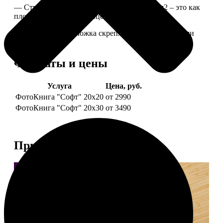
— Страницы из бумаги плотностью 170 г/м2 – это как
плотные страницы глянцевого журнала.
— Страницы и обложка скреплены металлическими
болтами.
Форматы и цены
Услуга
Цена, руб.
ФотоКнига "Софт" 20х20
от 2990
ФотоКнига "Софт" 20х30
от 3490
Примеры работ