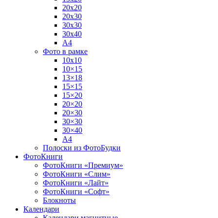
20х20
20х30
30х30
30х40
А4
Фото в рамке
10х10
10×15
13×18
15×15
15×20
20×20
20×30
30×30
30×40
A4
Полоски из ФотоБудки
ФотоКниги
ФотоКниги «Премиум»
ФотоКниги «Слим»
ФотоКниги «Лайт»
ФотоКниги «Софт»
Блокноты
Календари
Календари магнитные