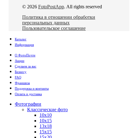
© 2026
FotoPostApp
. All rights reserved
Политика в отношении обработки
персональных данных
Пользовательское соглашение
Каталог
Информация
О ФотоПочте
Акции
Сделаем за вас
Бизнесу
FAQ
Франшиза
Поддержка и контакты
Оплата и доставка
Фотографии
Классические фото
10х10
10х15
13х18
15х15
15х20