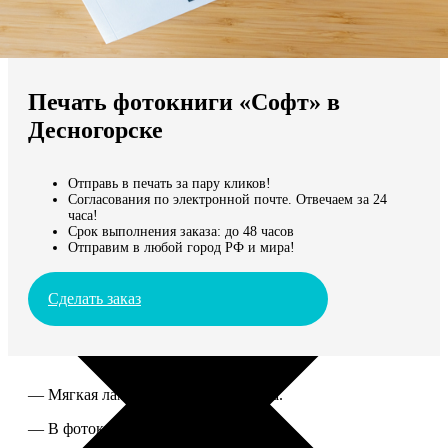
Не нашли Ваш город?
Мы доставляем по всему миру
Печать фотокниги «Софт» в
Продолжить без города
Десногорске
Отправь в печать за пару кликов!
Согласования по электронной почте. Отвечаем за 24
часа!
Срок выполнения заказа: до 48 часов
Отправим в любой город РФ и мира!
Сделать заказ
— Мягкая ламинированная обложка.
— В фотокниге от 60 до 300 страниц.