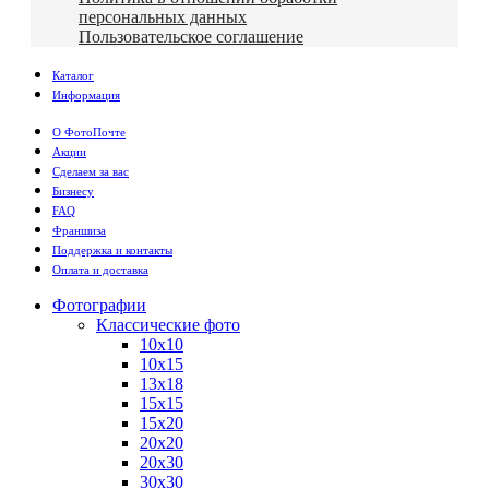
персональных данных
Пользовательское соглашение
Каталог
Информация
О ФотоПочте
Акции
Сделаем за вас
Бизнесу
FAQ
Франшиза
Поддержка и контакты
Оплата и доставка
Фотографии
Классические фото
10х10
10х15
13х18
15х15
15х20
20х20
20х30
30х30