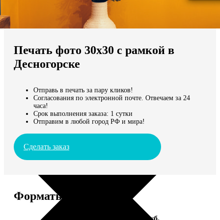
Не нашли Ваш город?
Мы доставляем по всему миру
Печать фото 30х30 с рамкой в
Продолжить без города
Десногорске
Отправь в печать за пару кликов!
Согласования по электронной почте. Отвечаем за 24
часа!
Срок выполнения заказа: 1 сутки
Отправим в любой город РФ и мира!
Сделать заказ
Форматы и цены
Услуга
Цена, руб.