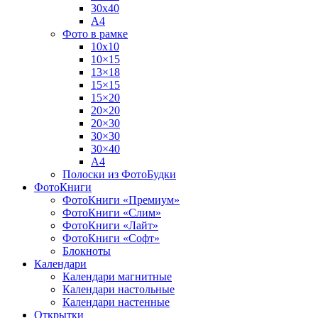
30х40
А4
Фото в рамке
10х10
10×15
13×18
15×15
15×20
20×20
20×30
30×30
30×40
A4
Полоски из ФотоБудки
ФотоКниги
ФотоКниги «Премиум»
ФотоКниги «Слим»
ФотоКниги «Лайт»
ФотоКниги «Софт»
Блокноты
Календари
Календари магнитные
Календари настольные
Календари настенные
Открытки