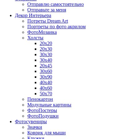
Отправлю самостоятельно
Отправьте за меня
Декор Интерьера
Потреты Dream Art
Портреты по фото акрилом
ФотоМозаика
Холсты
20х20
20х30
30х30
30х40
20х45
30х60
30х90
40х40
40х60
50х70
Пенокартон
Модульные картины
ФотоПостеры
ФотоПодушки
Фотоcувениры
Значки
Коврик для мыши
Кружки