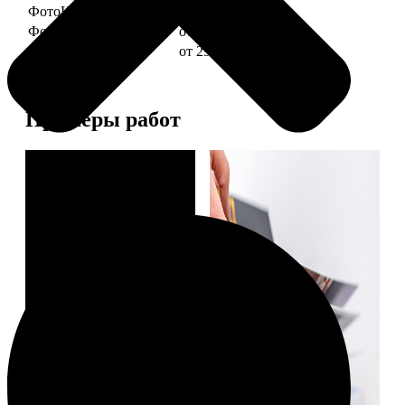
ФотоКниги "Слим"
от 1290
ФотоКниги "Лайт"
от 2990
ФотоКниги "Софт"
от 2990
Примеры работ