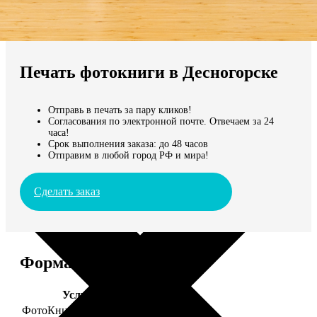
Не нашли Ваш город?
Мы доставляем по всему миру
Печать фотокниги в Десногорске
Продолжить без города
Отправь в печать за пару кликов!
Согласования по электронной почте. Отвечаем за 24
часа!
Срок выполнения заказа: до 48 часов
Отправим в любой город РФ и мира!
Сделать заказ
Форматы и цены
Услуга
Цена, руб.
ФотоКниги "Премиум"
от 2490