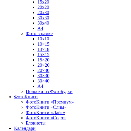
15х20
20х20
20х30
30х30
30х40
А4
Фото в рамке
10х10
10×15
13×18
15×15
15×20
20×20
20×30
30×30
30×40
A4
Полоски из ФотоБудки
ФотоКниги
ФотоКниги «Премиум»
ФотоКниги «Слим»
ФотоКниги «Лайт»
ФотоКниги «Софт»
Блокноты
Календари