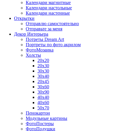
Календари магнитные
Календари настольные
Календари настенные
Открытки
Отправлю самостоятельно
Отправьте за меня
Декор Интерьера
Потреты Dream Art
Портреты по фото акрилом
ФотоМозаика
Холсты
20х20
20х30
30х30
30х40
20х45
30х60
30х90
40х40
40х60
50х70
Пенокартон
Модульные картины
ФотоПостеры
ФотоПодушки