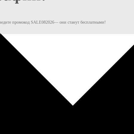
и введите промокод SALE082026— они станут бесплатными!