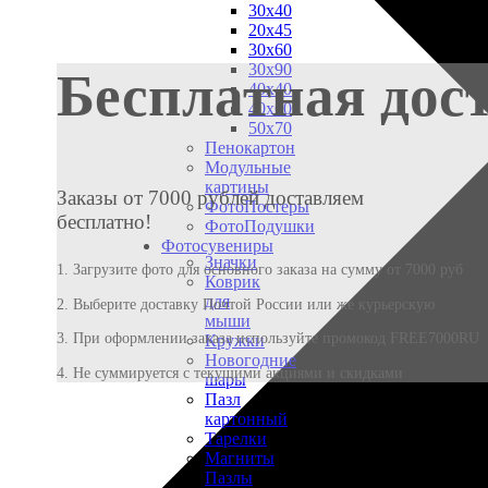
30х40
20х45
30х60
30х90
Бесплатная дос
40х40
40х60
50х70
Пенокартон
Модульные
картины
Заказы от 7000 рублей доставляем
ФотоПостеры
бесплатно!
ФотоПодушки
Фотоcувениры
Значки
1. Загрузите фото для основного заказа на сумму от 7000 руб
Коврик
для
2. Выберите доставку Почтой России или же курьерскую
мыши
3. При оформлении заказа используйте промокод FREE7000RU
Кружки
Новогодние
4. Не суммируется с текущими акциями и скидками
шары
Пазл
картонный
Тарелки
Магниты
Пазлы