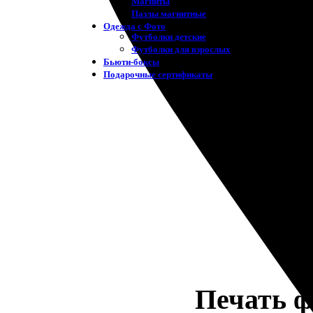
Магниты
Пазлы магнитные
Одежда с Фото
Футболки детские
Футболки для взрослых
Бьюти-боксы
Подарочные сертификаты
Печать ф