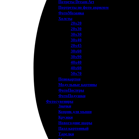
Потреты Dream Art
Портреты по фото акрилом
ФотоМозаика
Холсты
20х20
20х30
30х30
30х40
20х45
30х60
30х90
40х40
40х60
50х70
Пенокартон
Модульные картины
ФотоПостеры
ФотоПодушки
Фотоcувениры
Значки
Коврик для мыши
Кружки
Новогодние шары
Пазл картонный
Тарелки