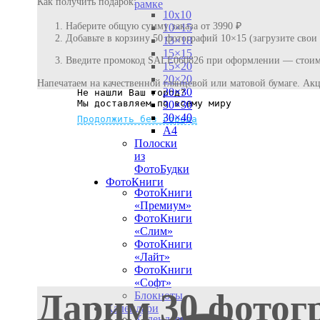
Как получить подарок:
рамке
10х10
Наберите общую сумму заказа от 3990 ₽
10×15
Добавьте в корзину 50 фотографий 10×15 (загрузите свои
13×18
15×15
Введите промокод SALE060826 при оформлении — стоимо
15×20
20×20
Напечатаем на качественной глянцевой или матовой бумаге. Акц
20×30
Не нашли Ваш город?
Мы доставляем по всему миру
30×30
30×40
Продолжить без города
A4
Полоски
из
ФотоБудки
ФотоКниги
ФотоКниги
«Премиум»
ФотоКниги
«Слим»
ФотоКниги
«Лайт»
ФотоКниги
«Софт»
Дарим 30 фотог
Блокноты
Календари
Календари