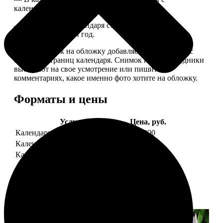
календарной сеткой.
— Обложка для календаря стандартная, дизайн
обновляем каждый год.
— В кружочек на обложку добавляем фотографию с
одной из страниц календаря. Снимок наши сотрудники
выбирают на свое усмотрение или пишите в
комментариях, какое именно фото хотите на обложку.
Форматы и цены
Услуга
Цена, руб.
Календарь настенный
от 1290
Календарь "домик"
890
Календарь магнитный отрывной
от 790
Примеры работ