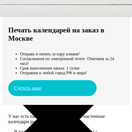
Не нашли Ваш город?
Мы доставляем по всему миру
Печать календарей на заказ в
Продолжить без города
Москве
Отправь в печать за пару кликов!
Согласования по электронной почте. Отвечаем за 24
часа!
Срок выполнения заказа: 1 сутки
Отправим в любой город РФ и мира!
Сделать заказ
У нас есть настольные, магнитные и настенные
календари разных размеров.
— В календаре 13 листов: обложка+листы с