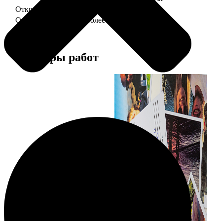
Открытка А5 "отправим за Вас"
150
Открытка А5 6 шт и более
от 890
Примеры работ