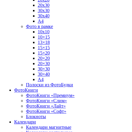
20х30
30х30
30х40
А4
Фото в рамке
10х10
10×15
13×18
15×15
15×20
20×20
20×30
30×30
30×40
A4
Полоски из ФотоБудки
ФотоКниги
ФотоКниги «Премиум»
ФотоКниги «Слим»
ФотоКниги «Лайт»
ФотоКниги «Софт»
Блокноты
Календари
Календари магнитные