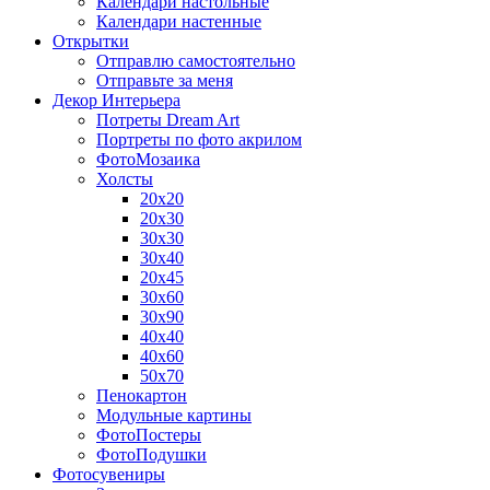
Календари настольные
Календари настенные
Открытки
Отправлю самостоятельно
Отправьте за меня
Декор Интерьера
Потреты Dream Art
Портреты по фото акрилом
ФотоМозаика
Холсты
20х20
20х30
30х30
30х40
20х45
30х60
30х90
40х40
40х60
50х70
Пенокартон
Модульные картины
ФотоПостеры
ФотоПодушки
Фотоcувениры