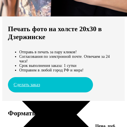
Не нашли Ваш город?
Мы доставляем по всему миру
Печать фото на холсте 20х30 в
Продолжить без города
Дзержинске
Отправь в печать за пару кликов!
Согласования по электронной почте. Отвечаем за 24
часа!
Срок выполнения заказа: 1 сутки
Отправим в любой город РФ и мира!
Сделать заказ
Форматы и цены
Услуга
Цена, руб.