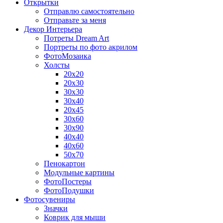
Открытки
Отправлю самостоятельно
Отправьте за меня
Декор Интерьера
Потреты Dream Art
Портреты по фото акрилом
ФотоМозаика
Холсты
20х20
20х30
30х30
30х40
20х45
30х60
30х90
40х40
40х60
50х70
Пенокартон
Модульные картины
ФотоПостеры
ФотоПодушки
Фотоcувениры
Значки
Коврик для мыши