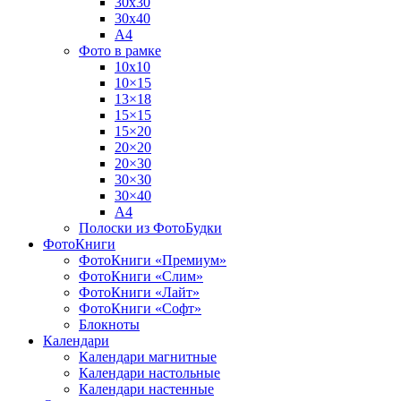
30х30
30х40
А4
Фото в рамке
10х10
10×15
13×18
15×15
15×20
20×20
20×30
30×30
30×40
A4
Полоски из ФотоБудки
ФотоКниги
ФотоКниги «Премиум»
ФотоКниги «Слим»
ФотоКниги «Лайт»
ФотоКниги «Софт»
Блокноты
Календари
Календари магнитные
Календари настольные
Календари настенные