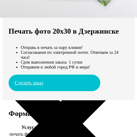
Не нашли Ваш город?
Мы доставляем по всему миру
Печать фото 20х30 в Дзержинске
Продолжить без города
Отправь в печать за пару кликов!
Согласования по электронной почте. Отвечаем за 24
часа!
Срок выполнения заказа: 1 сутки
Отправим в любой город РФ и мира!
Сделать заказ
Форматы и цены
Услуга
Цена, руб.
печать фото 20х30
129