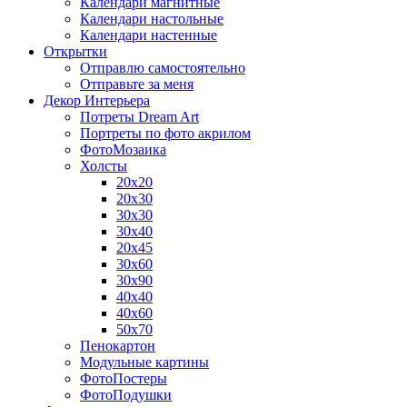
Календари магнитные
Календари настольные
Календари настенные
Открытки
Отправлю самостоятельно
Отправьте за меня
Декор Интерьера
Потреты Dream Art
Портреты по фото акрилом
ФотоМозаика
Холсты
20х20
20х30
30х30
30х40
20х45
30х60
30х90
40х40
40х60
50х70
Пенокартон
Модульные картины
ФотоПостеры
ФотоПодушки