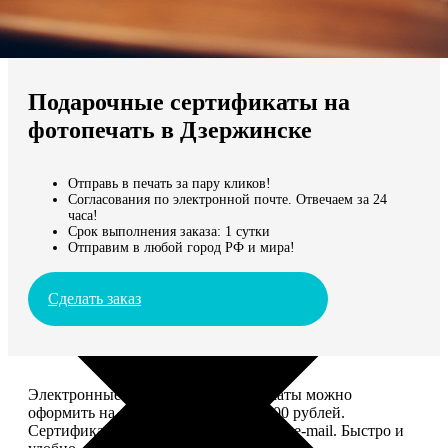
Не нашли Ваш город?
Мы доставляем по всему миру
Подарочные сертификаты на
Продолжить без города
фотопечать в Дзержинске
Отправь в печать за пару кликов!
Согласования по электронной почте. Отвечаем за 24
часа!
Срок выполнения заказа: 1 сутки
Отправим в любой город РФ и мира!
Сделать заказ
Электронные подарочные сертификаты можно
оформить на сумму от 1 000 до 25 000 рублей.
Сертификат вы сможете отправить по e-mail. Быстро и