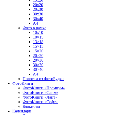
15х20
20х20
20х30
30х30
30х40
А4
Фото в рамке
10х10
10×15
13×18
15×15
15×20
20×20
20×30
30×30
30×40
A4
Полоски из ФотоБудки
ФотоКниги
ФотоКниги «Премиум»
ФотоКниги «Слим»
ФотоКниги «Лайт»
ФотоКниги «Софт»
Блокноты
Календари