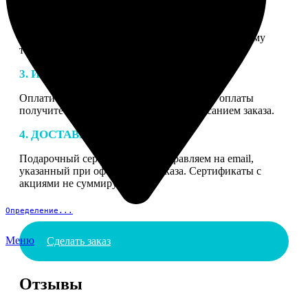
2. МАКЕТ
В процессе подготовки заказа к печати наши
специалисты могут связаться с Вами по указанному
телефону или email для согласования деталей.
3. ИЗГОТОВЛЕНИЕ
Оплатите заказ банковской картой. После оплаты
получите подтверждение на email с описанием заказа.
4. ДОСТАВКА И ОПЛАТА
Подарочный сертификат мы отправляем на email,
указанный при оформлении заказа. Сертификаты с
акциями не суммируются.
Определение...
Меню
Сделать заказ
Отзывы