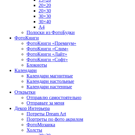
20×20
20×30
30×30
30×40
A4
Полоски из ФотоБудки
ФотоКниги
ФотоКниги «Премиум»
ФотоКниги «Слим»
ФотоКниги «Лайт»
ФотоКниги «Софт»
Блокноты
Календари
Календари магнитные
Календари настольные
Календари настенные
Открытки
Отправлю самостоятельно
Отправьте за меня
Декор Интерьера
Потреты Dream Art
Портреты по фото акрилом
ФотоМозаика
Холсты