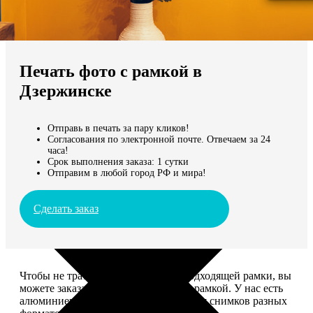
Не нашли Ваш город?
Мы доставляем по всему миру
Печать фото с рамкой в
Продолжить без города
Дзержинске
Отправь в печать за пару кликов!
Согласования по электронной почте. Отвечаем за 24
часа!
Срок выполнения заказа: 1 сутки
Отправим в любой город РФ и мира!
Сделать заказ
Чтобы не тратить время на поиск подходящей рамки, вы
можете заказать печать фото сразу с рамкой. У нас есть
алюминиевые и деревянные рамки для снимков разных