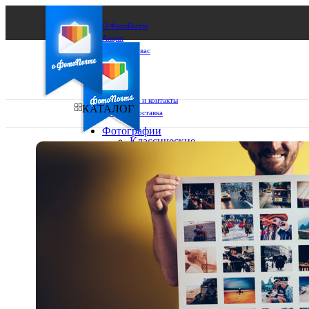
О ФотоПочте
Акции
Сделаем за вас
Бизнесу
FAQ
Франшиза
Поддержка и контакты
КАТАЛОГ
Оплата и доставка
Фотографии
Классические
фото
Ваш город:
10х10
10х15
Ваш регион доставки
13х18
15х15
Выберите из списка:
15х20
20х20
20х30
30х30
30х40
А4
Фото
в