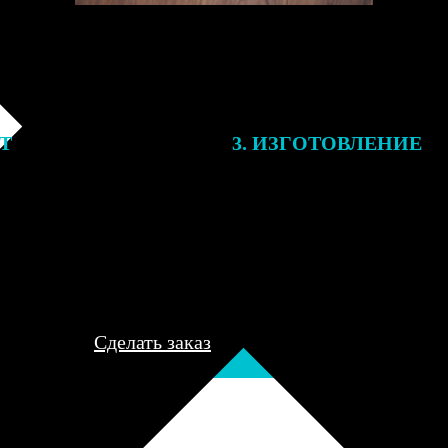
ЕТ
3. ИЗГОТОВЛЕНИЕ
подготовки заказа к печати
Оплатите заказ банковской кар
алисты могут связаться с Вами
оплаты получите подтверждение
му телефону или email для
описанием заказа. Когда отпра
я деталей.
вы получите письмо с трек-но
отслеживания.
Сделать заказ