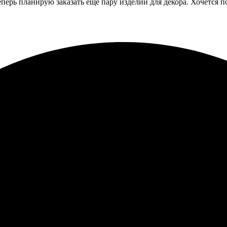
еперь планирую заказать еще пару изделий для декора. Хочется
Процесс оформления простой и интуитивно понятный. Качество пе
ендуют своим друзьям и знакомым.
на заказ быстро и качественно. Удобный сайт, легко оформить за
сь. Обязательно вернусь снова за новыми работами!