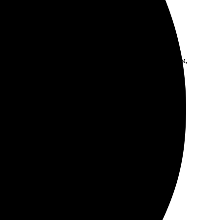
а качество порадовало. Заказала работу через сайт,
ркими и четкими, точно как ожидала. Рекомендую всем,
афии и выбрала размер. Варианты оформления
а надежная, всё цело. В целом, осталась довольна