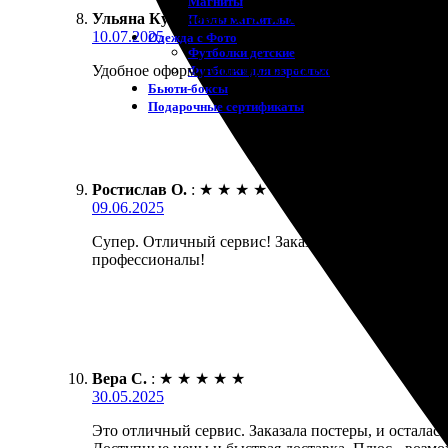
Магниты
Ульяна Кулакова
:
★
★
★
★
★
Пазлы магнитные
10.07.2025
Одежда с Фото
Футболки детские
Удобное оформление заказа. На сайте легко выбра
Футболки для взрослых
Бьюти-боксы
Подарочные сертификаты
Ростислав О.
:
★
★
★
★
★
09.06.2025
Супер. Отличный сервис! Заказал печать постеров.
профессионалы!
Вера С.
:
★
★
★
★
★
30.05.2025
Это отличный сервис. Заказала постеры, и осталас