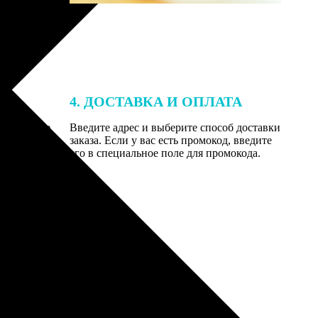
4. ДОСТАВКА И ОПЛАТА
той. После
Введите адрес и выберите способ доставки
 на email с
заказа. Если у вас есть промокод, введите
вим заказ
его в специальное поле для промокода.
мером для