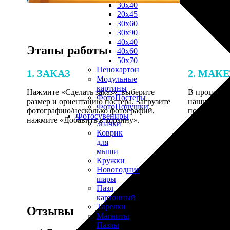
30х40
20х45
30х60
30х90
40х40
Этапы работы
40х60
50х70
Пенокартон
1. ЗАКАЗ
2. МАК
Модульные
картины
Нажмите «Сделать заказ», выберите
В процессе 
ФотоПостеры
размер и ориентацию постера. Загрузите
наши специ
ФотоПодушки
фотографию/несколько фотографий,
по указанно
Фотоcувениры
нажмите «Добавить в корзину».
согласовани
Значки
Коврик
для
мыши
Кружки
Новогодние
шары
Пазл
картонный
Тарелки
Отзывы
Магниты
Пазлы