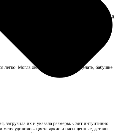
ь скользит не так, как мне привычно. Сам принт яркий.
я легко. Могла бы и покрупнее числа сделать, бабушке
, загрузила их и указала размеры. Сайт интуитивно
и меня удивило – цвета яркие и насыщенные, детали