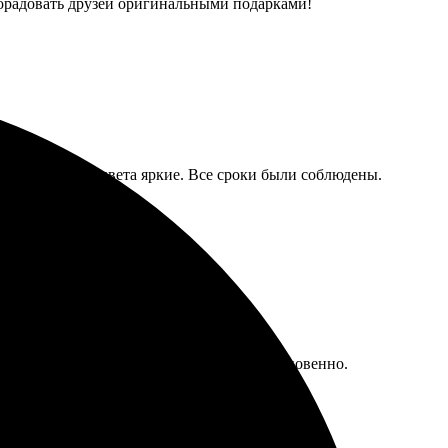
 порадовать друзей оригинальными подарками!
чати высокое, цвета яркие. Все сроки были соблюдены.
каз. Ребята всегда на связи, отвечают мгновенно.