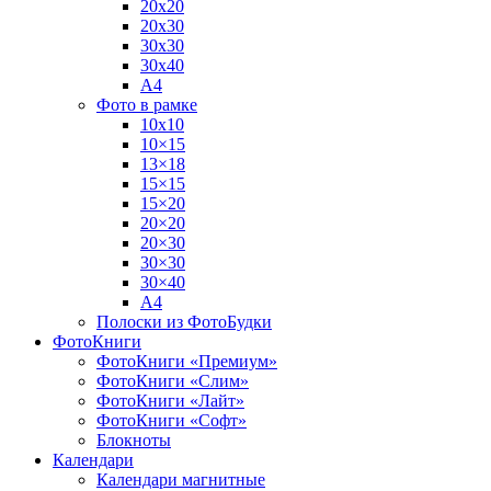
20х20
20х30
30х30
30х40
А4
Фото в рамке
10х10
10×15
13×18
15×15
15×20
20×20
20×30
30×30
30×40
A4
Полоски из ФотоБудки
ФотоКниги
ФотоКниги «Премиум»
ФотоКниги «Слим»
ФотоКниги «Лайт»
ФотоКниги «Софт»
Блокноты
Календари
Календари магнитные