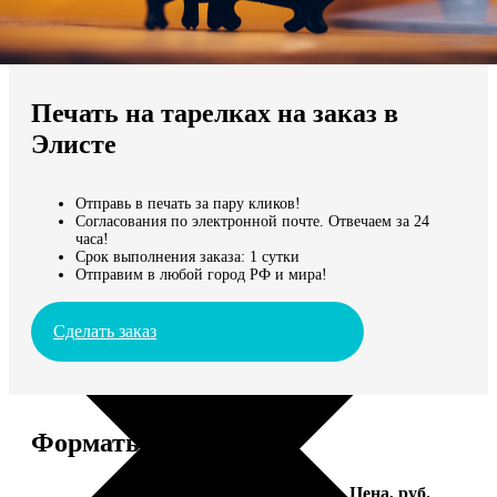
Не нашли Ваш город?
Мы доставляем по всему миру
Печать на тарелках на заказ в
Продолжить без города
Элисте
Отправь в печать за пару кликов!
Согласования по электронной почте. Отвечаем за 24
часа!
Срок выполнения заказа: 1 сутки
Отправим в любой город РФ и мира!
Сделать заказ
Форматы и цены
Услуга
Цена, руб.