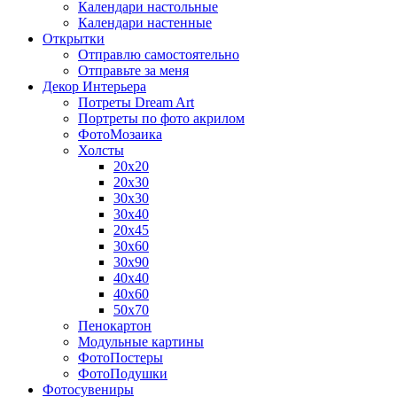
Календари настольные
Календари настенные
Открытки
Отправлю самостоятельно
Отправьте за меня
Декор Интерьера
Потреты Dream Art
Портреты по фото акрилом
ФотоМозаика
Холсты
20х20
20х30
30х30
30х40
20х45
30х60
30х90
40х40
40х60
50х70
Пенокартон
Модульные картины
ФотоПостеры
ФотоПодушки
Фотоcувениры