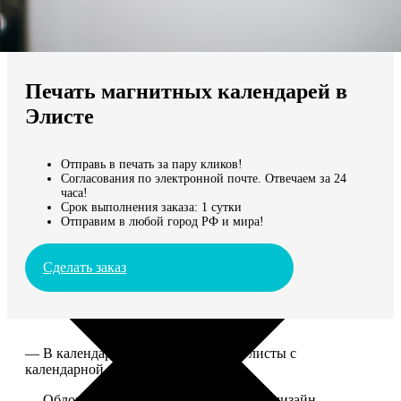
Не нашли Ваш город?
Мы доставляем по всему миру
Печать магнитных календарей в
Продолжить без города
Элисте
Отправь в печать за пару кликов!
Согласования по электронной почте. Отвечаем за 24
часа!
Срок выполнения заказа: 1 сутки
Отправим в любой город РФ и мира!
Сделать заказ
— В календаре 13 листов: обложка+листы с
календарной сеткой.
— Обложка для календаря стандартная, дизайн