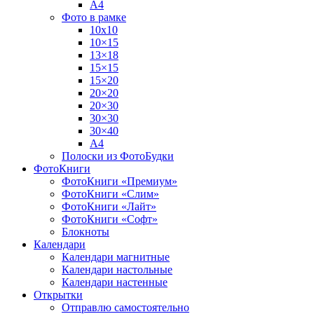
А4
Фото в рамке
10х10
10×15
13×18
15×15
15×20
20×20
20×30
30×30
30×40
A4
Полоски из ФотоБудки
ФотоКниги
ФотоКниги «Премиум»
ФотоКниги «Слим»
ФотоКниги «Лайт»
ФотоКниги «Софт»
Блокноты
Календари
Календари магнитные
Календари настольные
Календари настенные
Открытки
Отправлю самостоятельно