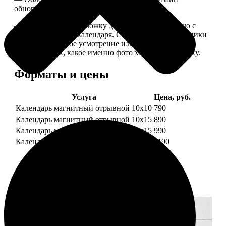
обновляем каждый год.
— В кружочек на обложку добавляем фотографию с
одной из страниц календаря. Снимок наши сотрудники
выбирают на свое усмотрение или пишите в
комментариях, какое именно фото хотите на обложку.
Форматы и цены
Услуга
Цена, руб.
Календарь магнитный отрывной 10x10
790
Календарь магнитный отрывной 10x15
890
Календарь магнитный отрывной 15x15
990
Календарь магнитный отрывной 15x20
1190
Примеры работ