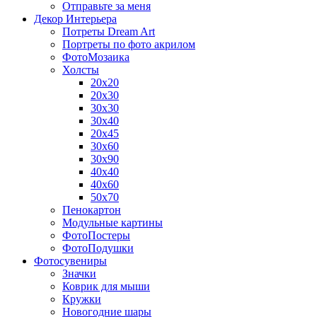
Отправьте за меня
Декор Интерьера
Потреты Dream Art
Портреты по фото акрилом
ФотоМозаика
Холсты
20х20
20х30
30х30
30х40
20х45
30х60
30х90
40х40
40х60
50х70
Пенокартон
Модульные картины
ФотоПостеры
ФотоПодушки
Фотоcувениры
Значки
Коврик для мыши
Кружки
Новогодние шары