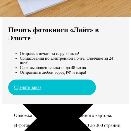
Не нашли Ваш город?
Мы доставляем по всему миру
Печать фотокниги «Лайт» в
Продолжить без города
Элисте
Отправь в печать за пару кликов!
Согласования по электронной почте. Отвечаем за 24
часа!
Срок выполнения заказа: до 48 часов
Отправим в любой город РФ и мира!
Сделать заказ
— Обложка из твердого ламинированного картона.
— В фотокниге можно разместить от 40 до 300 страниц.