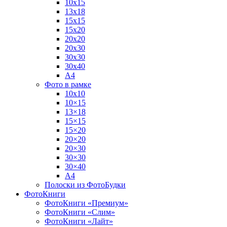
10х15
13х18
15х15
15х20
20х20
20х30
30х30
30х40
А4
Фото в рамке
10х10
10×15
13×18
15×15
15×20
20×20
20×30
30×30
30×40
A4
Полоски из ФотоБудки
ФотоКниги
ФотоКниги «Премиум»
ФотоКниги «Слим»
ФотоКниги «Лайт»