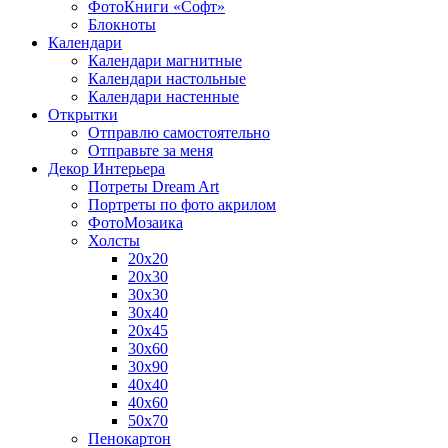
ФотоКниги «Софт»
Блокноты
Календари
Календари магнитные
Календари настольные
Календари настенные
Открытки
Отправлю самостоятельно
Отправьте за меня
Декор Интерьера
Потреты Dream Art
Портреты по фото акрилом
ФотоМозаика
Холсты
20х20
20х30
30х30
30х40
20х45
30х60
30х90
40х40
40х60
50х70
Пенокартон