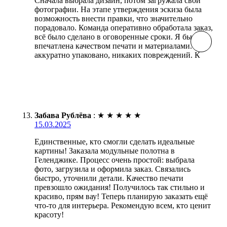
Сначала выбрала дизайн, потом загружала свои
фотографии. На этапе утверждения эскиза была
возможность внести правки, что значительно
порадовало. Команда оперативно обработала заказ,
всё было сделано в оговоренные сроки. Я была
впечатлена качеством печати и материалами. Всё
аккуратно упаковано, никаких повреждений. К
Забава Рублёва
:
★
★
★
★
★
15.03.2025
Единственные, кто смогли сделать идеальные
картины! Заказала модульные полотна в
Геленджике. Процесс очень простой: выбрала
фото, загрузила и оформила заказ. Связались
быстро, уточнили детали. Качество печати
превзошло ожидания! Получилось так стильно и
красиво, прям вау! Теперь планирую заказать ещё
что-то для интерьера. Рекомендую всем, кто ценит
красоту!