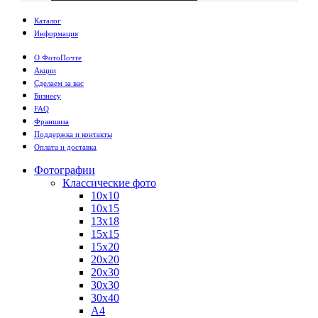
Каталог
Информация
О ФотоПочте
Акции
Сделаем за вас
Бизнесу
FAQ
Франшиза
Поддержка и контакты
Оплата и доставка
Фотографии
Классические фото
10х10
10х15
13х18
15х15
15х20
20х20
20х30
30х30
30х40
А4