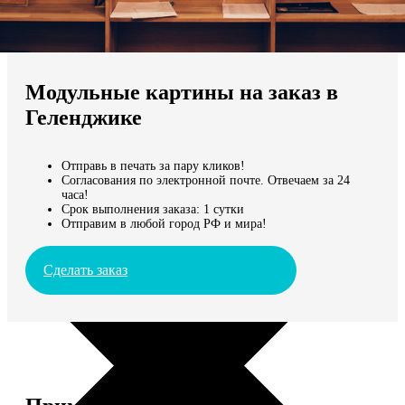
Не нашли Ваш город?
Мы доставляем по всему миру
Модульные картины на заказ в
Продолжить без города
Геленджике
Отправь в печать за пару кликов!
Согласования по электронной почте. Отвечаем за 24
часа!
Срок выполнения заказа: 1 сутки
Отправим в любой город РФ и мира!
Сделать заказ