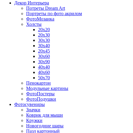
Декор Интерьера
Потреты Dream Art
Портреты по фото акрилом
ФотоМозаика
Холсты
20х20
20х30
30х30
30х40
20х45
30х60
30х90
40х40
40х60
50х70
Пенокартон
Модульные картины
ФотоПостеры
ФотоПодушки
Фотоcувениры
Значки
Коврик для мыши
Кружки
Новогодние шары
Пазл картонный