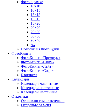
Фото в рамке
10х10
10×15
13×18
15×15
15×20
20×20
20×30
30×30
30×40
A4
Полоски из ФотоБудки
ФотоКниги
ФотоКниги «Премиум»
ФотоКниги «Слим»
ФотоКниги «Лайт»
ФотоКниги «Софт»
Блокноты
Календари
Календари магнитные
Календари настольные
Календари настенные
Открытки
Отправлю самостоятельно
Отправьте за меня