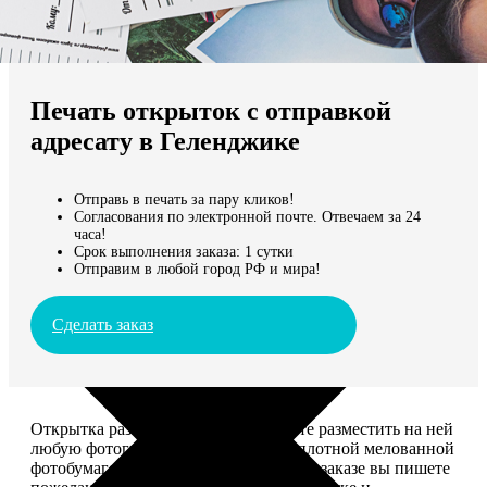
Не нашли Ваш город?
Мы доставляем по всему миру
Печать открыток с отправкой
Продолжить без города
адресату в Геленджике
Отправь в печать за пару кликов!
Согласования по электронной почте. Отвечаем за 24
часа!
Срок выполнения заказа: 1 сутки
Отправим в любой город РФ и мира!
Сделать заказ
Открытка размером 10*15, вы можете разместить на ней
любую фотографию. Печатается на плотной мелованной
фотобумаге плотностью 300 г/м2. При заказе вы пишете