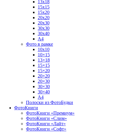
13х18
15х15
15х20
20х20
20х30
30х30
30х40
А4
Фото в рамке
10х10
10×15
13×18
15×15
15×20
20×20
20×30
30×30
30×40
A4
Полоски из ФотоБудки
ФотоКниги
ФотоКниги «Премиум»
ФотоКниги «Слим»
ФотоКниги «Лайт»
ФотоКниги «Софт»