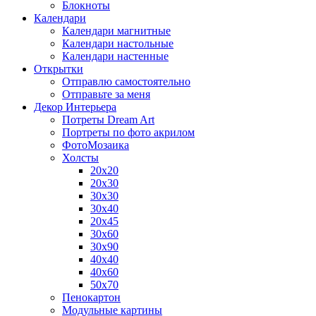
Блокноты
Календари
Календари магнитные
Календари настольные
Календари настенные
Открытки
Отправлю самостоятельно
Отправьте за меня
Декор Интерьера
Потреты Dream Art
Портреты по фото акрилом
ФотоМозаика
Холсты
20х20
20х30
30х30
30х40
20х45
30х60
30х90
40х40
40х60
50х70
Пенокартон
Модульные картины