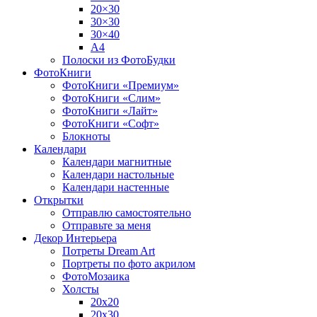
20×30
30×30
30×40
A4
Полоски из ФотоБудки
ФотоКниги
ФотоКниги «Премиум»
ФотоКниги «Слим»
ФотоКниги «Лайт»
ФотоКниги «Софт»
Блокноты
Календари
Календари магнитные
Календари настольные
Календари настенные
Открытки
Отправлю самостоятельно
Отправьте за меня
Декор Интерьера
Потреты Dream Art
Портреты по фото акрилом
ФотоМозаика
Холсты
20х20
20х30