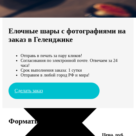
Не нашли Ваш город?
Мы доставляем по всему миру
Елочные шары с фотографиями на
Продолжить без города
заказ в Геленджике
Отправь в печать за пару кликов!
Согласования по электронной почте. Отвечаем за 24
часа!
Срок выполнения заказа: 1 сутки
Отправим в любой город РФ и мира!
Сделать заказ
Форматы и цены
Услуга
Цена, руб.