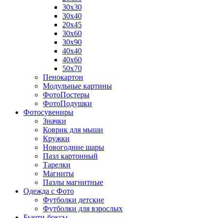
30х30
30х40
20х45
30х60
30х90
40х40
40х60
50х70
Пенокартон
Модульные картины
ФотоПостеры
ФотоПодушки
Фотоcувениры
Значки
Коврик для мыши
Кружки
Новогодние шары
Пазл картонный
Тарелки
Магниты
Пазлы магнитные
Одежда с Фото
Футболки детские
Футболки для взрослых
Бьюти-боксы