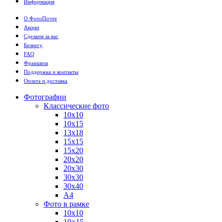
Информация
О ФотоПочте
Акции
Сделаем за вас
Бизнесу
FAQ
Франшиза
Поддержка и контакты
Оплата и доставка
Фотографии
Классические фото
10х10
10х15
13х18
15х15
15х20
20х20
20х30
30х30
30х40
А4
Фото в рамке
10х10
10×15