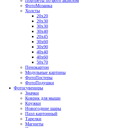
Портреты по фото акрилом
ФотоМозаика
Холсты
20х20
20х30
30х30
30х40
20х45
30х60
30х90
40х40
40х60
50х70
Пенокартон
Модульные картины
ФотоПостеры
ФотоПодушки
Фотоcувениры
Значки
Коврик для мыши
Кружки
Новогодние шары
Пазл картонный
Тарелки
Магниты