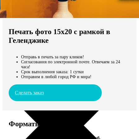
Не нашли Ваш город?
Мы доставляем по всему миру
Печать фото 15х20 с рамкой в
Продолжить без города
Геленджике
Отправь в печать за пару кликов!
Согласования по электронной почте. Отвечаем за 24
часа!
Срок выполнения заказа: 1 сутки
Отправим в любой город РФ и мира!
Сделать заказ
Форматы и цены
Услуга
Цена, руб.