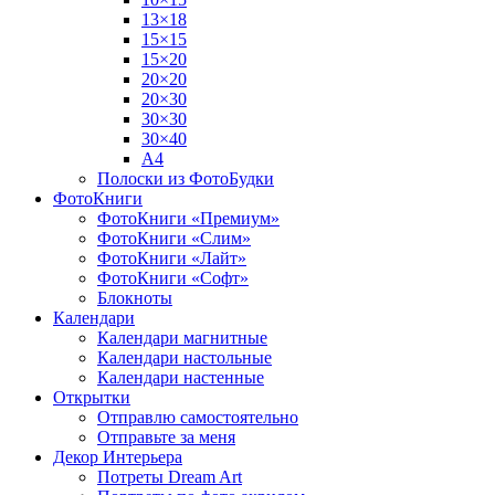
13×18
15×15
15×20
20×20
20×30
30×30
30×40
A4
Полоски из ФотоБудки
ФотоКниги
ФотоКниги «Премиум»
ФотоКниги «Слим»
ФотоКниги «Лайт»
ФотоКниги «Софт»
Блокноты
Календари
Календари магнитные
Календари настольные
Календари настенные
Открытки
Отправлю самостоятельно
Отправьте за меня
Декор Интерьера
Потреты Dream Art