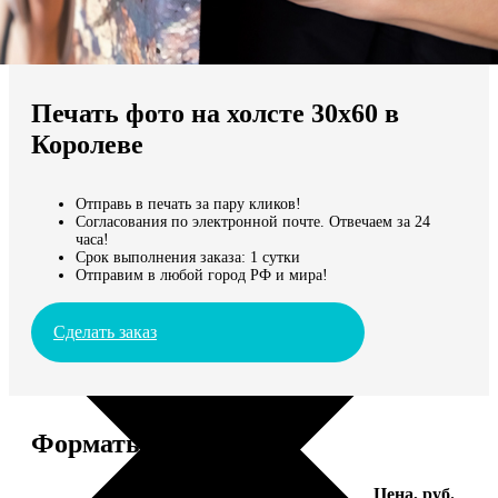
Не нашли Ваш город?
Мы доставляем по всему миру
Печать фото на холсте 30х60 в
Продолжить без города
Королеве
Отправь в печать за пару кликов!
Согласования по электронной почте. Отвечаем за 24
часа!
Срок выполнения заказа: 1 сутки
Отправим в любой город РФ и мира!
Сделать заказ
Форматы и цены
Услуга
Цена, руб.