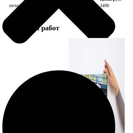
печать фото на холсте 30х60 на подрамнике
3490
Примеры работ