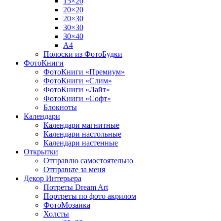
15×20
20×20
20×30
30×30
30×40
A4
Полоски из ФотоБудки
ФотоКниги
ФотоКниги «Премиум»
ФотоКниги «Слим»
ФотоКниги «Лайт»
ФотоКниги «Софт»
Блокноты
Календари
Календари магнитные
Календари настольные
Календари настенные
Открытки
Отправлю самостоятельно
Отправьте за меня
Декор Интерьера
Потреты Dream Art
Портреты по фото акрилом
ФотоМозаика
Холсты