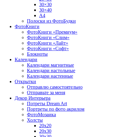
30×30
30×40
A4
Полоски из ФотоБудки
ФотоКниги
ФотоКниги «Премиум»
ФотоКниги «Слим»
ФотоКниги «Лайт»
ФотоКниги «Софт»
Блокноты
Календари
Календари магнитные
Календари настольные
Календари настенные
Открытки
Отправлю самостоятельно
Отправьте за меня
Декор Интерьера
Потреты Dream Art
Портреты по фото акрилом
ФотоМозаика
Холсты
20х20
20х30
30х30