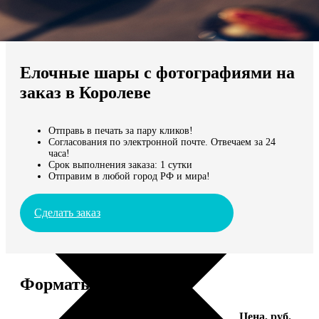
Не нашли Ваш город?
Мы доставляем по всему миру
Елочные шары с фотографиями на
Продолжить без города
заказ в Королеве
Отправь в печать за пару кликов!
Согласования по электронной почте. Отвечаем за 24
часа!
Срок выполнения заказа: 1 сутки
Отправим в любой город РФ и мира!
Сделать заказ
Форматы и цены
Услуга
Цена, руб.