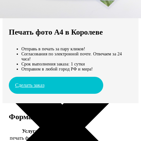
Не нашли Ваш город?
Мы доставляем по всему миру
Печать фото А4 в Королеве
Продолжить без города
Отправь в печать за пару кликов!
Согласования по электронной почте. Отвечаем за 24
часа!
Срок выполнения заказа: 1 сутки
Отправим в любой город РФ и мира!
Сделать заказ
Форматы и цены
Услуга
Цена, руб.
печать фото 20х30
129