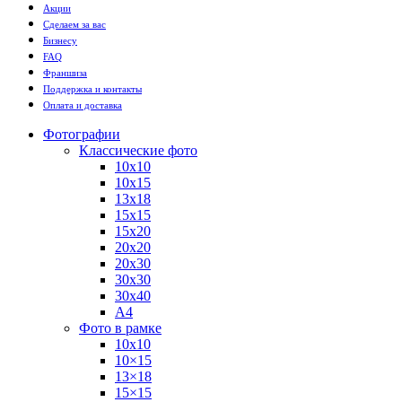
Акции
Сделаем за вас
Бизнесу
FAQ
Франшиза
Поддержка и контакты
Оплата и доставка
Фотографии
Классические фото
10х10
10х15
13х18
15х15
15х20
20х20
20х30
30х30
30х40
А4
Фото в рамке
10х10
10×15
13×18
15×15