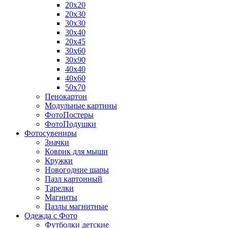
20х20
20х30
30х30
30х40
20х45
30х60
30х90
40х40
40х60
50х70
Пенокартон
Модульные картины
ФотоПостеры
ФотоПодушки
Фотоcувениры
Значки
Коврик для мыши
Кружки
Новогодние шары
Пазл картонный
Тарелки
Магниты
Пазлы магнитные
Одежда с Фото
Футболки детские