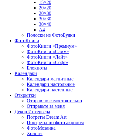
15×20
20×20
20×30
30×30
30×40
A4
Полоски из ФотоБудки
ФотоКниги
ФотоКниги «Премиум»
ФотоКниги «Слим»
ФотоКниги «Лайт»
ФотоКниги «Софт»
Блокноты
Календари
Календари магнитные
Календари настольные
Календари настенные
Открытки
Отправлю самостоятельно
Отправьте за меня
Декор Интерьера
Потреты Dream Art
Портреты по фото акрилом
ФотоМозаика
Холсты