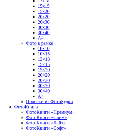
13х18
15х15
15х20
20х20
20х30
30х30
30х40
А4
Фото в рамке
10х10
10×15
13×18
15×15
15×20
20×20
20×30
30×30
30×40
A4
Полоски из ФотоБудки
ФотоКниги
ФотоКниги «Премиум»
ФотоКниги «Слим»
ФотоКниги «Лайт»
ФотоКниги «Софт»