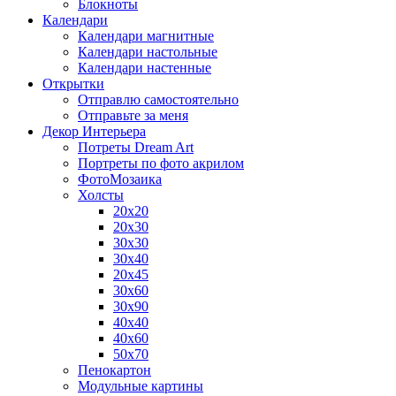
Блокноты
Календари
Календари магнитные
Календари настольные
Календари настенные
Открытки
Отправлю самостоятельно
Отправьте за меня
Декор Интерьера
Потреты Dream Art
Портреты по фото акрилом
ФотоМозаика
Холсты
20х20
20х30
30х30
30х40
20х45
30х60
30х90
40х40
40х60
50х70
Пенокартон
Модульные картины