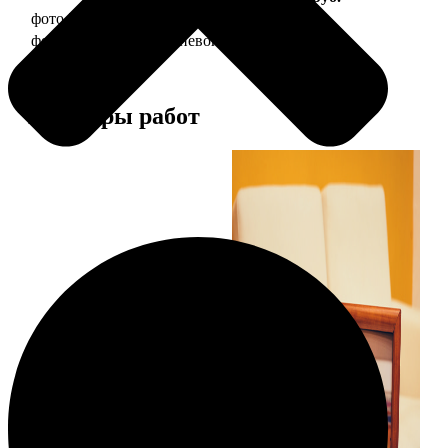
фото 20х30 в деревянной рамке
990
фото 20х30 в алюминиевой рамке
2490
Примеры работ