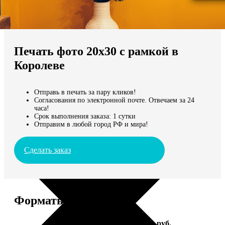
Не нашли Ваш город?
Мы доставляем по всему миру
Печать фото 20х30 с рамкой в
Продолжить без города
Королеве
Отправь в печать за пару кликов!
Согласования по электронной почте. Отвечаем за 24
часа!
Срок выполнения заказа: 1 сутки
Отправим в любой город РФ и мира!
Сделать заказ
Форматы и цены
Услуга
Цена, руб.