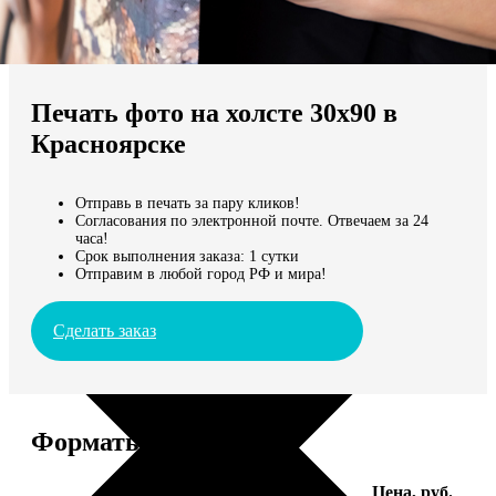
Не нашли Ваш город?
Мы доставляем по всему миру
Печать фото на холсте 30х90 в
Продолжить без города
Красноярске
Отправь в печать за пару кликов!
Согласования по электронной почте. Отвечаем за 24
часа!
Срок выполнения заказа: 1 сутки
Отправим в любой город РФ и мира!
Сделать заказ
Форматы и цены
Услуга
Цена, руб.