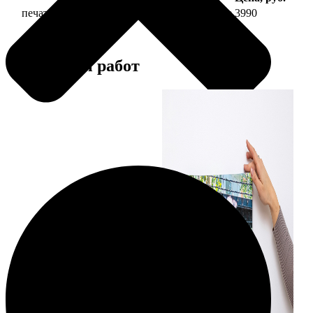
печать фото на холсте 30х90 на подрамнике
3990
Примеры работ