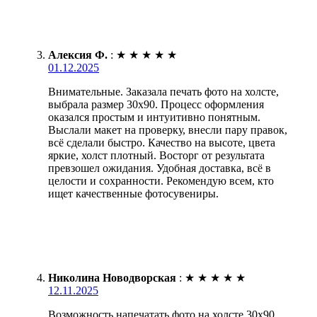
Алексия Ф.
:
★
★
★
★
★
01.12.2025
Внимательные. Заказала печать фото на холсте,
выбрала размер 30х90. Процесс оформления
оказался простым и интуитивно понятным.
Выслали макет на проверку, внесли пару правок,
всё сделали быстро. Качество на высоте, цвета
яркие, холст плотный. Восторг от результата
превзошел ожидания. Удобная доставка, всё в
целости и сохранности. Рекомендую всем, кто
ищет качественные фотосувениры.
Николина Новодворская
:
★
★
★
★
★
12.11.2025
Возможность напечатать фото на холсте 30х90