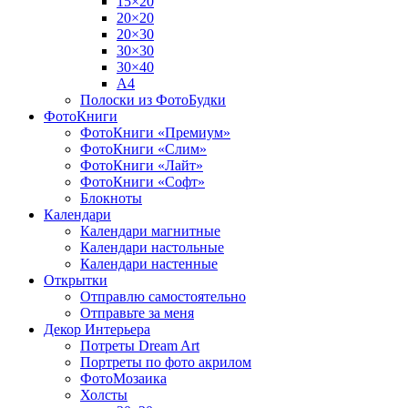
15×20
20×20
20×30
30×30
30×40
A4
Полоски из ФотоБудки
ФотоКниги
ФотоКниги «Премиум»
ФотоКниги «Слим»
ФотоКниги «Лайт»
ФотоКниги «Софт»
Блокноты
Календари
Календари магнитные
Календари настольные
Календари настенные
Открытки
Отправлю самостоятельно
Отправьте за меня
Декор Интерьера
Потреты Dream Art
Портреты по фото акрилом
ФотоМозаика
Холсты