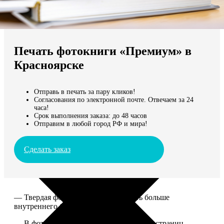
Не нашли Ваш город?
Мы доставляем по всему миру
Печать фотокниги «Премиум» в
Продолжить без города
Красноярске
Отправь в печать за пару кликов!
Согласования по электронной почте. Отвечаем за 24
часа!
Срок выполнения заказа: до 48 часов
Отправим в любой город РФ и мира!
Сделать заказ
— Твердая фотообложка, размер чуть больше
внутреннего блока.
— В фотокниге может быть от 20 до 100 страниц.