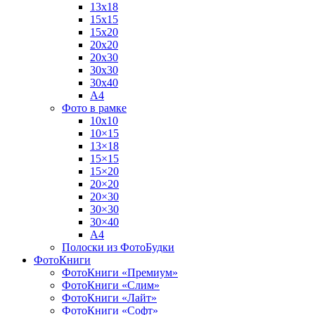
13х18
15х15
15х20
20х20
20х30
30х30
30х40
А4
Фото в рамке
10х10
10×15
13×18
15×15
15×20
20×20
20×30
30×30
30×40
A4
Полоски из ФотоБудки
ФотоКниги
ФотоКниги «Премиум»
ФотоКниги «Слим»
ФотоКниги «Лайт»
ФотоКниги «Софт»