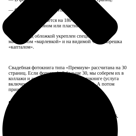
— Страницы плотные, толщина 1 мм.
— Книга раскрывается на 180 градусов, развороты
укреплены картоном или пластиком.
— Блок под обложкой укреплен специальным
материалом «марлевкой» и на видимой части корешка
«капталом».
Свадебная фотокнига типа «Премиум» рассчитана на 30
страниц. Если фотографий больше 30, мы соберем их в
коллажи и аккуратно разместим в фотокниге (услуга
включена, стоимость останется прежней). А потом
пришлем вам на согласование развороты.
Форматы и цены
Услуга
Цена, руб.
ФотоКнига "Премиум" 10x10
от 2490
ФотоКнига "Премиум" 10x15
от 2890