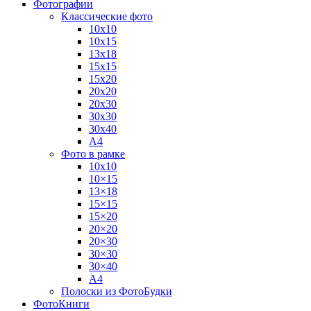
Фотографии
Классические фото
10х10
10х15
13х18
15х15
15х20
20х20
20х30
30х30
30х40
А4
Фото в рамке
10х10
10×15
13×18
15×15
15×20
20×20
20×30
30×30
30×40
A4
Полоски из ФотоБудки
ФотоКниги