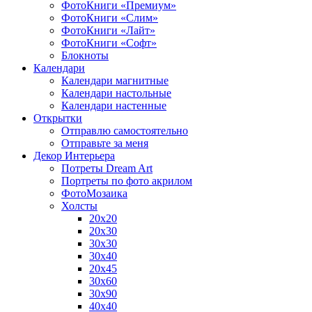
ФотоКниги «Премиум»
ФотоКниги «Слим»
ФотоКниги «Лайт»
ФотоКниги «Софт»
Блокноты
Календари
Календари магнитные
Календари настольные
Календари настенные
Открытки
Отправлю самостоятельно
Отправьте за меня
Декор Интерьера
Потреты Dream Art
Портреты по фото акрилом
ФотоМозаика
Холсты
20х20
20х30
30х30
30х40
20х45
30х60
30х90
40х40