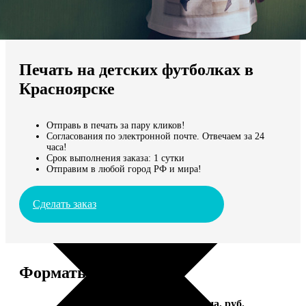
Не нашли Ваш город?
Мы доставляем по всему миру
Печать на детских футболках в
Продолжить без города
Красноярске
Отправь в печать за пару кликов!
Согласования по электронной почте. Отвечаем за 24
часа!
Срок выполнения заказа: 1 сутки
Отправим в любой город РФ и мира!
Сделать заказ
Форматы и цены
Услуга
Цена, руб.