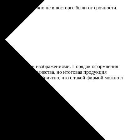
лали за день. Явно не в восторге были от срочности,
ши с собственными изображениями. Порядок оформления
переживал из-за качества, но итоговая продукция
ображение четкое. Приятно, что с такой фирмой можно л
дания!