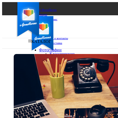
О ФотоПочте
Акции
Сделаем за вас
Бизнесу
FAQ
Франшиза
Поддержка и контакты
КАТАЛОГ
Оплата и доставка
Фотографии
Классические
фото
Ваш город:
10х10
10х15
Ваш регион доставки
13х18
15х15
Выберите из списка:
15х20
20х20
20х30
30х30
30х40
А4
Фото
в