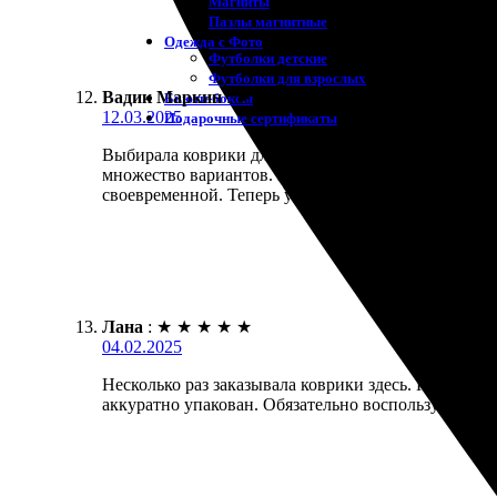
Магниты
Пазлы магнитные
Одежда с Фото
Футболки детские
Футболки для взрослых
Вадик Маркин
:
★
★
★
★
★
Бьюти-боксы
12.03.2025
Подарочные сертификаты
Выбирала коврики для мыши, искала возможность с
множество вариантов. Картинка получилась яркой, 
своевременной. Теперь у меня оригинальный аксесс
Лана
:
★
★
★
★
★
04.02.2025
Несколько раз заказывала коврики здесь. Процесс 
аккуратно упакован. Обязательно воспользуюсь усл