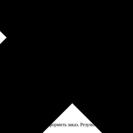
иятия сына. Позвонил, объяснил ситуацию. Пошли навстречу, сде
 этот сервис точно стоит рассмотреть. Заказал коврики для мы
ал размеры и оформлял заказ за считанные минуты. Изначально 
ованными и даже быстрее, чем планировалось. Цвета яркие, из
о. Удобный сайт, легко оформить заказ. Результат превзошёл ожи