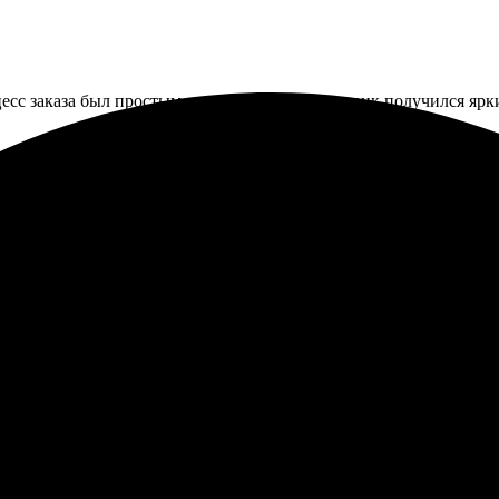
цесс заказа был простым и понятным. Мой коврик получился ярк
 коврики для мыши. Всё легко и просто: выбрала дизайн на сайте
вет яркий, детали четкие. Порадовала оперативность и внимател