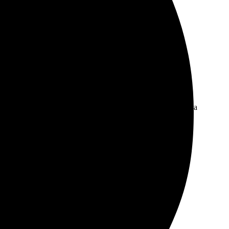
ой вкус, отобрал нужные изображения. Менеджеры
превзошел ожидания, рекомендую друзьям.
тверждение. Качество печати оказалось отличным, цвета
тема подсказала оптимальные размеры. Качество