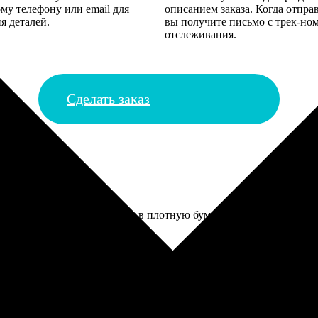
му телефону или email для
описанием заказа. Когда отпра
я деталей.
вы получите письмо с трек-но
отслеживания.
Сделать заказ
ятков штук. Упакованы были в плотную бумагу, не помялись. Пару