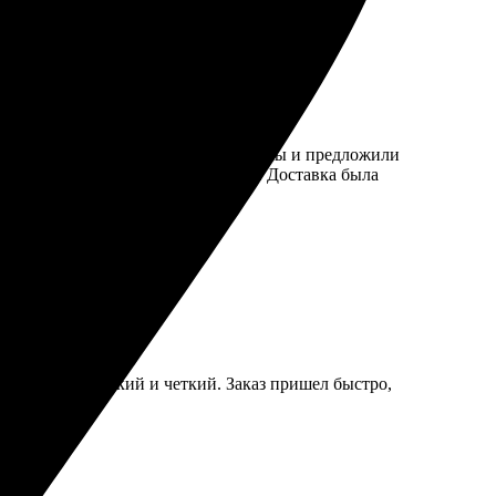
соте: быстро ответили на все вопросы и предложили
 выбрала размер и оформила заказ. Доставка была
звёзд!
оте, рисунок яркий и четкий. Заказ пришел быстро,