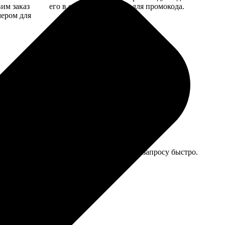
вим заказ
его в специальное поле для промокода.
мером для
 фото с дефектом печати, переделали по запросу быстро.