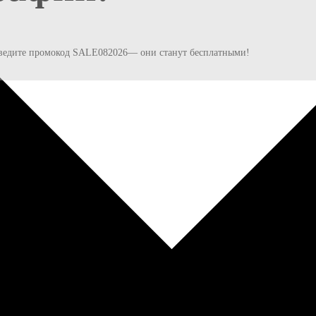
и введите промокод SALE082026— они станут бесплатными!