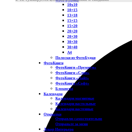
Фото в рамке
10х10
10×15
13×18
15×15
15×20
20×20
20×30
30×30
30×40
A4
Полоски из ФотоБудки
ФотоКниги
ФотоКниги «Премиум»
ФотоКниги «Слим»
ФотоКниги «Лайт»
ФотоКниги «Софт»
Блокноты
Календари
Календари магнитные
Календари настольные
Календари настенные
Открытки
Отправлю самостоятельно
Отправьте за меня
Декор Интерьера