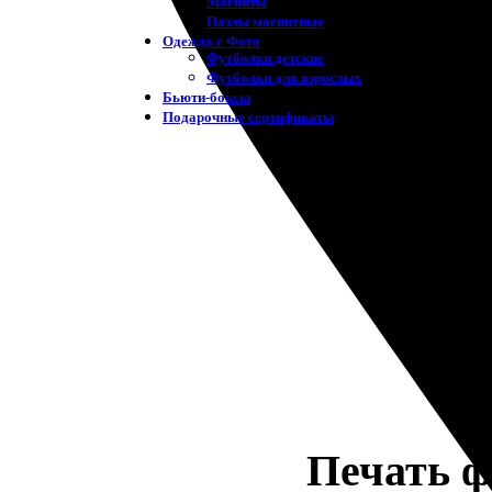
Магниты
Пазлы магнитные
Одежда с Фото
Футболки детские
Футболки для взрослых
Бьюти-боксы
Подарочные сертификаты
Печать ф