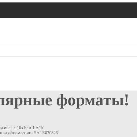
лярные форматы!
азмерах 10х10 и 10х15!
д при оформлении: SALE030826