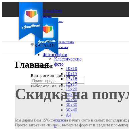
О ФотоПочте
Акции
Сделаем за вас
Бизнесу
FAQ
Франшиза
Поддержка и контакты
КАТАЛОГ
Оплата и доставка
Фотографии
Классические
Главная
фото
Ваш город:
10х10
10х15
Ваш регион доставки
13х18
15х15
Выберите из списка:
Скидка на попу
15х20
20х20
20х30
30х30
30х40
А4
Фото
Мы дарим Вам 15% скидку на печать фото в самых популярных р
Просто загрузите снимки, выберите формат и введите промоко
в