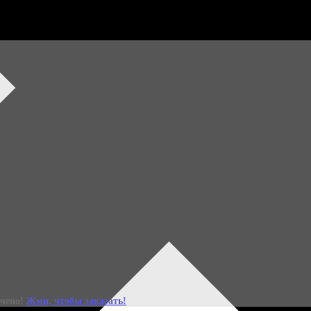
ний набор уже зде
Специальное весеннее издание Бьюти-бокса Леди Mail x
ичено!
Жми, чтобы заказать!