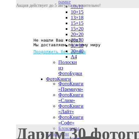
рамке
Акция действует до 5 августа включительно!
10х10
10×15
13×18
15×15
15×20
20×20
20×30
Не нашли Ваш город?
Мы доставляем по всему миру
30×30
30×40
Продолжить без города
A4
Полоски
из
ФотоБудки
ФотоКниги
ФотоКниги
«Премиум»
ФотоКниги
«Слим»
ФотоКниги
«Лайт»
ФотоКниги
«Софт»
Дарим 30 фотог
Блокноты
Календари
Календари