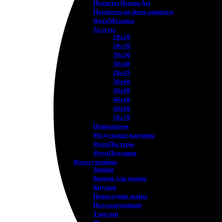
Потреты Dream Art
Портреты по фото акрилом
ФотоМозаика
Холсты
20х20
20х30
30х30
30х40
20х45
30х60
30х90
40х40
40х60
50х70
Пенокартон
Модульные картины
ФотоПостеры
ФотоПодушки
Фотоcувениры
Значки
Коврик для мыши
Кружки
Новогодние шары
Пазл картонный
Тарелки