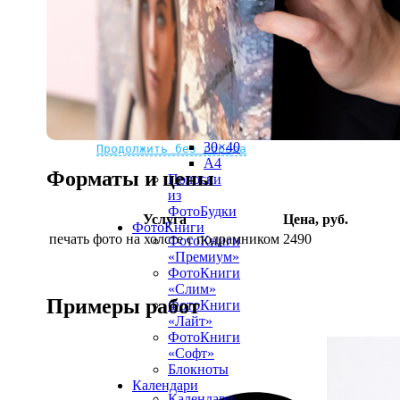
рамке
10х10
10×15
13×18
15×15
15×20
20×20
20×30
Не нашли Ваш город?
Мы доставляем по всему миру
30×30
30×40
Продолжить без города
A4
Форматы и цены
Полоски
из
ФотоБудки
Услуга
Цена, руб.
ФотоКниги
печать фото на холсте с подрамником
2490
ФотоКниги
«Премиум»
ФотоКниги
«Слим»
Примеры работ
ФотоКниги
«Лайт»
ФотоКниги
«Софт»
Блокноты
Календари
Календари