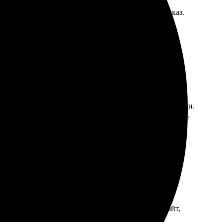
 ожидала. Сервис на высоте, легко оформляется заказ.
р и загрузила файл. Получила уведомление о готовности.
твенный нюанс – доставка заняла чуть больше времени,
 качество, цвета яркие и насыщенные. Удобный сайт,