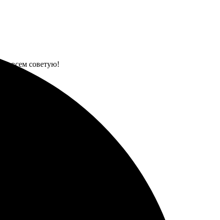
ет, всем советую!
!