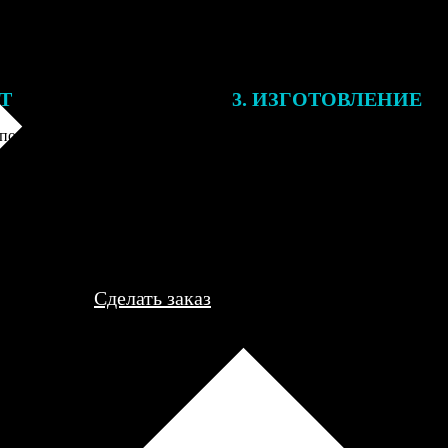
ЕТ
3. ИЗГОТОВЛЕНИЕ
подготовки заказа к печати
Оплатите заказ банковской кар
алисты могут связаться с Вами
оплаты получите подтверждение
му телефону или email для
описанием заказа. Когда отпра
я деталей.
вы получите письмо с трек-но
отслеживания.
Сделать заказ