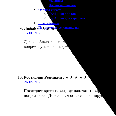
Магниты
Пазлы магнитные
Одежда с Фото
Футболки детские
Футболки для взрослых
Бьюти-боксы
Подарочные сертификаты
Любава
:
★
★
★
★
★
15.06.2025
Делюсь. Заказала печать фото на холсте 20х45. Уд
вовремя, упаковка надежная. Рекомендую всем!
Ростислав Резицкий
:
★
★
★
★
★
26.05.2025
Последнее время искал, где напечатать картину. За
повредилось. Довольным остался. Планирую заказы