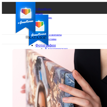
О ФотоПочте
Акции
Сделаем за вас
Бизнесу
FAQ
Франшиза
Поддержка и контакты
КАТАЛОГ
Оплата и доставка
Фотографии
Классические
фото
Ваш город:
10х10
10х15
Ваш регион доставки
13х18
15х15
Выберите из списка:
15х20
20х20
20х30
30х30
30х40
А4
Фото
в