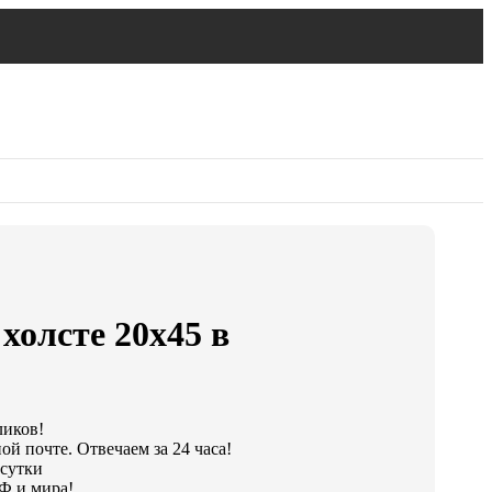
холсте 20х45 в
ликов!
й почте. Отвечаем за 24 часа!
 сутки
Ф и мира!