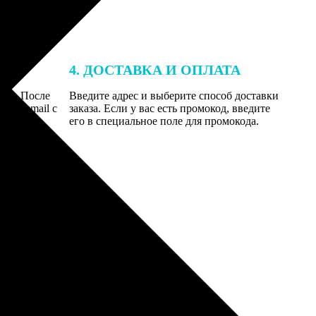
4. ДОСТАВКА И ОПЛАТА
той. После
Введите адрес и выберите способ доставки
 на email с
заказа. Если у вас есть промокод, введите
вим заказ
его в специальное поле для промокода.
мером для