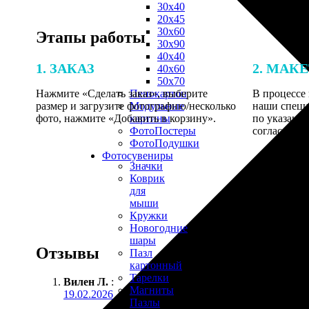
30х40
20х45
30х60
Этапы работы
30х90
40х40
1. ЗАКАЗ
2. МАК
40х60
50х70
Нажмите «Сделать заказ», выберите
В процессе 
Пенокартон
размер и загрузите фотографию/несколько
наши специ
Модульные
фото, нажмите «Добавить в корзину».
по указанно
картины
согласовани
ФотоПостеры
ФотоПодушки
Фотоcувениры
Значки
Коврик
для
мыши
Кружки
Новогодние
шары
Отзывы
Пазл
картонный
Тарелки
Вилен Л.
:
Магниты
19.02.2026
Пазлы