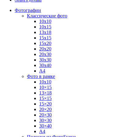
Оплата и доставка
Фотографии
Классические фото
10х10
10х15
13х18
15х15
15х20
20х20
20х30
30х30
30х40
А4
Фото в рамке
10х10
10×15
13×18
15×15
15×20
20×20
20×30
30×30
30×40
A4
Полоски из ФотоБудки