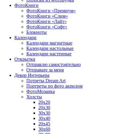
ФотоКниги
ФотоКниги «Премиум»
ФотоКниги «Слим»
ФотоКниги «Лайт»
ФотоКниги «Софт»
Блокноты
Календари
Календари магнитные
Календари настольные
Календари настенные
Открытки
Отправлю самостоятельно
Отправьте за меня
Декор Интерьера
Потреты Dream Art
Портреты по фото акрилом
ФотоМозаика
Холсты
20х20
20х30
30х30
30х40
20х45
30х60