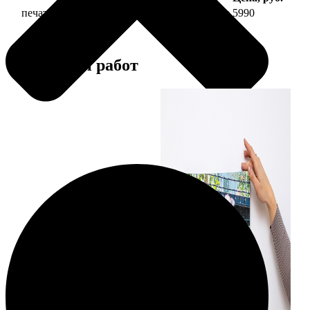
печать фото на холсте 50х70 на подрамнике
5990
Примеры работ