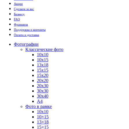
Акции
Сделаем за вас
Бизнесу
FAQ
Франшиза
Поддержка и контакты
Оплата и доставка
Фотографии
Классические фото
10х10
10х15
13х18
15х15
15х20
20х20
20х30
30х30
30х40
А4
Фото в рамке
10х10
10×15
13×18
15×15