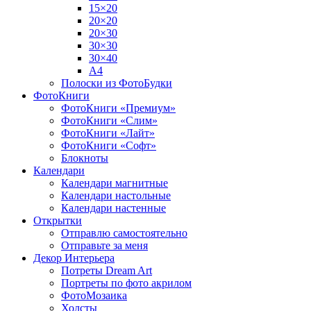
15×20
20×20
20×30
30×30
30×40
A4
Полоски из ФотоБудки
ФотоКниги
ФотоКниги «Премиум»
ФотоКниги «Слим»
ФотоКниги «Лайт»
ФотоКниги «Софт»
Блокноты
Календари
Календари магнитные
Календари настольные
Календари настенные
Открытки
Отправлю самостоятельно
Отправьте за меня
Декор Интерьера
Потреты Dream Art
Портреты по фото акрилом
ФотоМозаика
Холсты