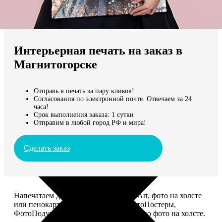
Не нашли Ваш город?
Мы доставляем по всему миру
Интерьерная печать на заказ в
Продолжить без города
Магнитогорске
Отправь в печать за пару кликов!
Согласования по электронной почте. Отвечаем за 24
часа!
Срок выполнения заказа: 1 сутки
Отправим в любой город РФ и мира!
Сделать заказ
Напечатаем для вас картины Dream-Art, фото на холсте
или пенокартоне, ФотоМозаику, ФотоПостеры,
ФотоПодушки или напишем портрет по фото на холсте.