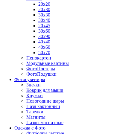
20х20
20х30
30х30
30х40
20х45
30х60
30х90
40х40
40х60
50х70
Пенокартон
Модульные картины
ФотоПостеры
ФотоПодушки
Фотоcувениры
Значки
Коврик для мыши
Кружки
Новогодние шары
Пазл картонный
Тарелки
Магниты
Пазлы магнитные
Одежда с Фото
Футболки детские