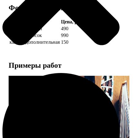
Форматы и цены
Услуга
Цена, руб.
4 фото полоски
490
8 фото полосок
990
каждая дополнительная
150
Примеры работ