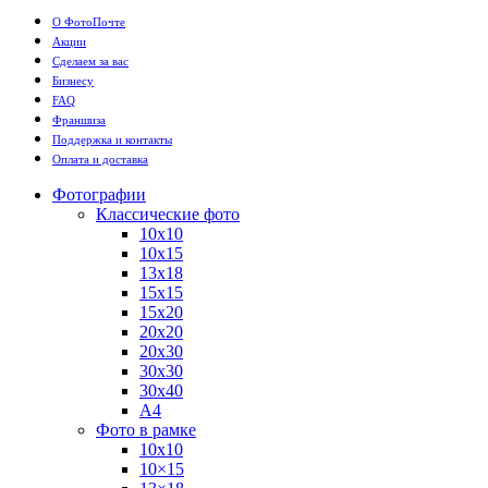
О ФотоПочте
Акции
Сделаем за вас
Бизнесу
FAQ
Франшиза
Поддержка и контакты
Оплата и доставка
Фотографии
Классические фото
10х10
10х15
13х18
15х15
15х20
20х20
20х30
30х30
30х40
А4
Фото в рамке
10х10
10×15