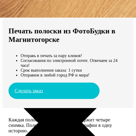
Не нашли Ваш город?
Мы доставляем по всему миру
Печать полоски из ФотоБудки в
Продолжить без города
Магнитогорске
Отправь в печать за пару кликов!
Согласования по электронной почте. Отвечаем за 24
часа!
Срок выполнения заказа: 1 сутки
Отправим в любой город РФ и мира!
Сделать заказ
Каждая полоска размером 5*20 содержит четыре
снимка. Полоски объединяют фотографии в одну
историю.