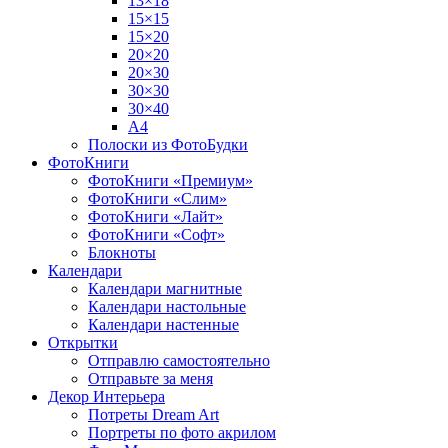
13×18
15×15
15×20
20×20
20×30
30×30
30×40
A4
Полоски из ФотоБудки
ФотоКниги
ФотоКниги «Премиум»
ФотоКниги «Слим»
ФотоКниги «Лайт»
ФотоКниги «Софт»
Блокноты
Календари
Календари магнитные
Календари настольные
Календари настенные
Открытки
Отправлю самостоятельно
Отправьте за меня
Декор Интерьера
Потреты Dream Art
Портреты по фото акрилом