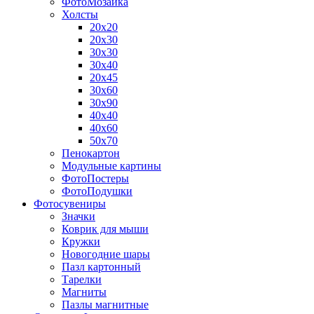
ФотоМозаика
Холсты
20х20
20х30
30х30
30х40
20х45
30х60
30х90
40х40
40х60
50х70
Пенокартон
Модульные картины
ФотоПостеры
ФотоПодушки
Фотоcувениры
Значки
Коврик для мыши
Кружки
Новогодние шары
Пазл картонный
Тарелки
Магниты
Пазлы магнитные