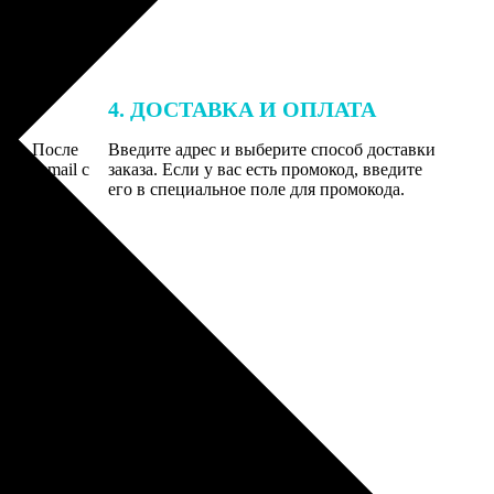
4. ДОСТАВКА И ОПЛАТА
той. После
Введите адрес и выберите способ доставки
 на email с
заказа. Если у вас есть промокод, введите
вим заказ
его в специальное поле для промокода.
мером для