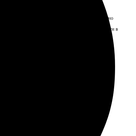
остым и удобным. Выбор материалов порадовал, можно
насыщенные. Подушки выглядят потрясающе, точно
комендую всем, кто хочет добавить индивидуальности в
тинки напечатали четко, качество отличное. Доставка в