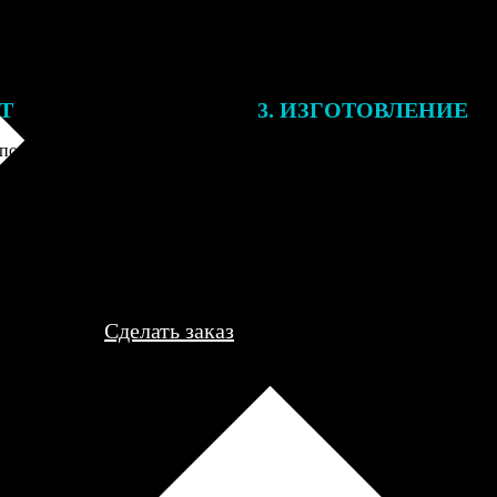
ЕТ
3. ИЗГОТОВЛЕНИЕ
подготовки заказа к печати
Оплатите заказ банковской кар
алисты могут связаться с Вами
оплаты получите подтверждение
му телефону или email для
описанием заказа. Когда отпра
я деталей.
вы получите письмо с трек-но
отслеживания.
Сделать заказ