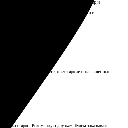
й и удобный. Загружаете фото, выбираете размер и
никаких повреждений. Такой уровень сервиса и
ую всем!
 Качество печати на высоте, цвета яркие и насыщенные.
ё четко и ярко. Рекомендую друзьям, будем заказывать