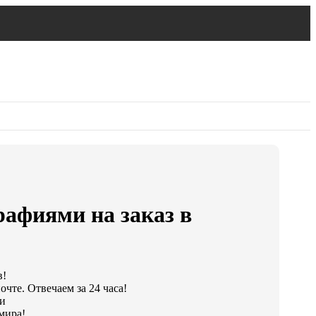
афиями на заказ в
в!
чте. Отвечаем за 24 часа!
ки
мира!