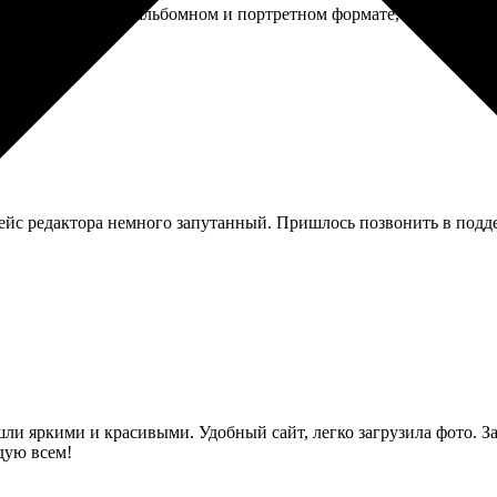
ю папку с фото в альбомном и портретном формате, а система с
ейс редактора немного запутанный. Пришлось позвонить в подде
и яркими и красивыми. Удобный сайт, легко загрузила фото. Зак
дую всем!