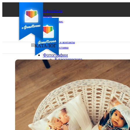
О ФотоПочте
Акции
Сделаем за вас
Бизнесу
FAQ
Франшиза
Поддержка и контакты
КАТАЛОГ
Оплата и доставка
Фотографии
Классические
фото
Ваш город:
10х10
10х15
Ваш регион доставки
13х18
15х15
Выберите из списка:
15х20
20х20
20х30
30х30
30х40
А4
Фото
в