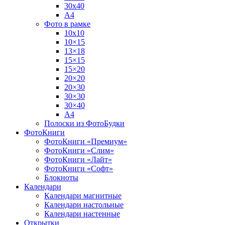
30х40
А4
Фото в рамке
10х10
10×15
13×18
15×15
15×20
20×20
20×30
30×30
30×40
A4
Полоски из ФотоБудки
ФотоКниги
ФотоКниги «Премиум»
ФотоКниги «Слим»
ФотоКниги «Лайт»
ФотоКниги «Софт»
Блокноты
Календари
Календари магнитные
Календари настольные
Календари настенные
Открытки