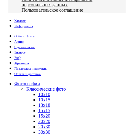
персональных данных
Пользовательское соглашение
Каталог
Информация
О ФотоПочте
Акции
Сделаем за вас
Бизнесу
FAQ
Франшиза
Поддержка и контакты
Оплата и доставка
Фотографии
Классические фото
10х10
10х15
13х18
15х15
15х20
20х20
20х30
30х30