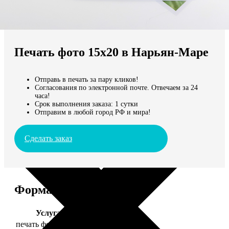
Не нашли Ваш город?
Мы доставляем по всему миру
Печать фото 15х20 в Нарьян-Маре
Продолжить без города
Отправь в печать за пару кликов!
Согласования по электронной почте. Отвечаем за 24
часа!
Срок выполнения заказа: 1 сутки
Отправим в любой город РФ и мира!
Сделать заказ
Форматы и цены
Услуга
Цена, руб.
печать фото 15х20
47