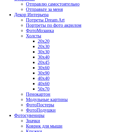
Отправлю самостоятельно
Отправьте за меня
Декор Интерьера
Потреты Dream Art
Портреты по фото акрилом
ФотоМозаика
Холсты
20х20
20х30
30х30
30х40
20х45
30х60
30х90
40х40
40х60
50х70
Пенокартон
Модульные картины
ФотоПостеры
ФотоПодушки
Фотоcувениры
Значки
Коврик для мыши
Кружки