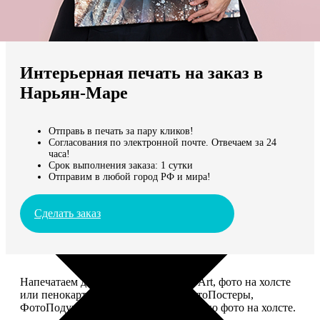
Не нашли Ваш город?
Мы доставляем по всему миру
Интерьерная печать на заказ в
Продолжить без города
Нарьян-Маре
Отправь в печать за пару кликов!
Согласования по электронной почте. Отвечаем за 24
часа!
Срок выполнения заказа: 1 сутки
Отправим в любой город РФ и мира!
Сделать заказ
Напечатаем для вас картины Dream-Art, фото на холсте
или пенокартоне, ФотоМозаику, ФотоПостеры,
ФотоПодушки или напишем портрет по фото на холсте.