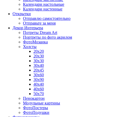
Календари настольные
Календари настенные
Открытки
Отправлю самостоятельно
Отправьте за меня
Декор Интерьера
Потреты Dream Art
Портреты по фото акрилом
ФотоМозаика
Холсты
20х20
20х30
30х30
30х40
20х45
30х60
30х90
40х40
40х60
50х70
Пенокартон
Модульные картины
ФотоПостеры
ФотоПодушки