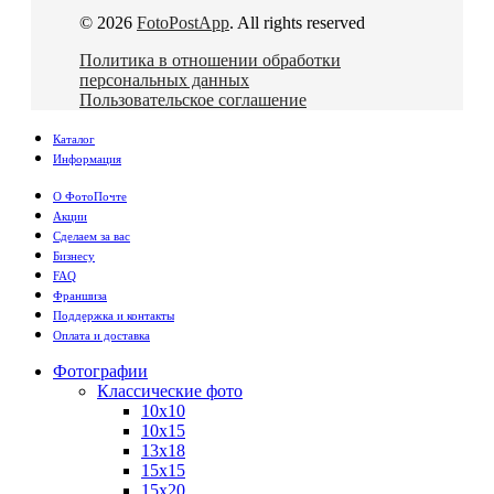
© 2026
FotoPostApp
. All rights reserved
Политика в отношении обработки
персональных данных
Пользовательское соглашение
Каталог
Информация
О ФотоПочте
Акции
Сделаем за вас
Бизнесу
FAQ
Франшиза
Поддержка и контакты
Оплата и доставка
Фотографии
Классические фото
10х10
10х15
13х18
15х15
15х20