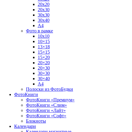
20х20
20х30
30х30
30х40
А4
Фото в рамке
10х10
10×15
13×18
15×15
15×20
20×20
20×30
30×30
30×40
A4
Полоски из ФотоБудки
ФотоКниги
ФотоКниги «Премиум»
ФотоКниги «Слим»
ФотоКниги «Лайт»
ФотоКниги «Софт»
Блокноты
Календари
Календари магнитные