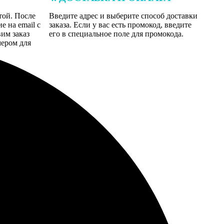
той. После
Введите адрес и выберите способ доставки
 на email с
заказа. Если у вас есть промокод, введите
вим заказ
его в специальное поле для промокода.
мером для
лично с расстояния. Краска не пахнет.