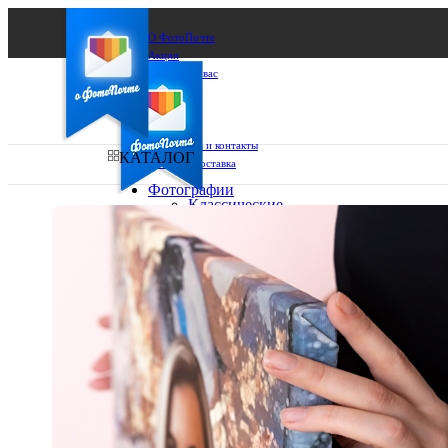
О ФотоПочте
Акции
Сделаем за вас
Бизнесу
FAQ
Франшиза
Поддержка и контакты
КАТАЛОГ
Оплата и доставка
Фотографии
Классические
фото
Ваш город:
10х10
10х15
Ваш регион доставки
13х18
15х15
Выберите из списка:
15х20
20х20
20х30
30х30
30х40
А4
Фото
в