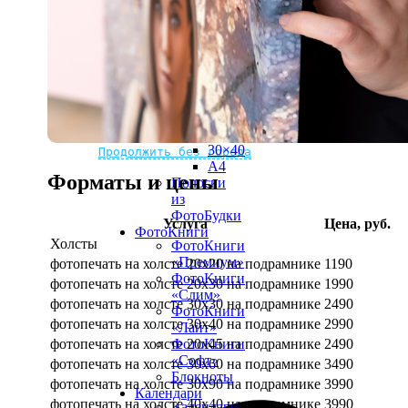
рамке
10х10
10×15
13×18
15×15
15×20
20×20
20×30
Не нашли Ваш город?
Мы доставляем по всему миру
30×30
30×40
Продолжить без города
A4
Форматы и цены
Полоски
из
ФотоБудки
Услуга
Цена, руб.
ФотоКниги
Холсты
ФотоКниги
«Премиум»
фотопечать на холсте 20х20 на подрамнике
1190
ФотоКниги
фотопечать на холсте 20х30 на подрамнике
1990
«Слим»
фотопечать на холсте 30х30 на подрамнике
2490
ФотоКниги
фотопечать на холсте 30х40 на подрамнике
2990
«Лайт»
фотопечать на холсте 20х45 на подрамнике
2490
ФотоКниги
«Софт»
фотопечать на холсте 30х60 на подрамнике
3490
Блокноты
фотопечать на холсте 30х90 на подрамнике
3990
Календари
фотопечать на холсте 40х40 на подрамнике
3990
Календари