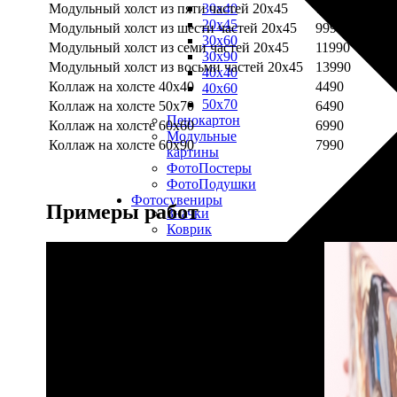
Модульный холст из пяти частей 20х45
7990
30х40
20х45
Модульный холст из шести частей 20х45
9990
30х60
Модульный холст из семи частей 20х45
11990
30х90
Модульный холст из восьми частей 20х45
13990
40х40
Коллаж на холсте 40х40
4490
40х60
50х70
Коллаж на холсте 50х70
6490
Пенокартон
Коллаж на холсте 60х60
6990
Модульные
Коллаж на холсте 60х90
7990
картины
ФотоПостеры
ФотоПодушки
Фотоcувениры
Примеры работ
Значки
Коврик
для
мыши
Кружки
Новогодние
шары
Пазл
картонный
Тарелки
Магниты
Пазлы