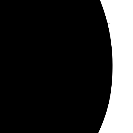
ь, но мне кажется, лицо немного в стиле «кукольном»
о без проблем. Приятно удивила скорость выполнения.