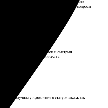
 вариантов оформления и удобный интерфейс сайта.
 отметить приятное общение с поддержкой, все вопросы
формления заказа очень простой и быстрый.
нные. Рекомендую к сотрудничеству!
ором. Получила уведомления о статусе заказа, так