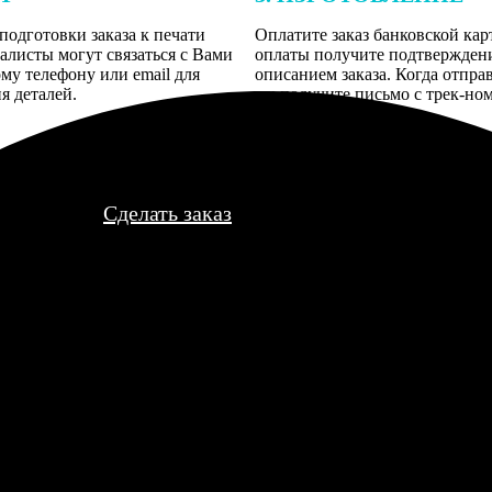
подготовки заказа к печати
Оплатите заказ банковской кар
алисты могут связаться с Вами
оплаты получите подтверждение
му телефону или email для
описанием заказа. Когда отпра
я деталей.
вы получите письмо с трек-но
отслеживания.
Сделать заказ
тся, но фото было с хорошим разрешением. В итоге смотрится от