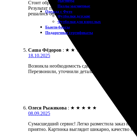
Магниты
Стоит обратить внимание на этот сервис. Заказала
Пазлы магнитные
Результат порадовал, качество на высоком уровне.
Одежда с Фото
решались оперативно. Буду заказывать еще!
Футболки детские
Футболки для взрослых
Бьюти-боксы
Подарочные сертификаты
Саша Фёдоров
:
★
★
★
★
★
18.10.2025
Возникла необходимость сделать красивую печать 
Перезвонили, уточнили детали. Итог превзошел ож
Олеся Рыжикова
:
★
★
★
★
★
08.09.2025
Сумасшедший сервис! Легко разместила заказ на хо
приятно. Картинка выглядит шикарно, качество на 