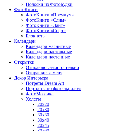
Полоски из ФотоБудки
ФотоКниги
ФотоКниги «Премиум»
ФотоКниги «Слим»
ФотоКниги «Лайт»
ФотоКниги «Софт»
Блокноты
Календари
Календари магнитные
Календари настольные
Календари настенные
Открытки
Отправлю самостоятельно
Отправьте за меня
Декор Интерьера
Потреты Dream Art
Портреты по фото акрилом
ФотоМозаика
Холсты
20х20
20х30
30х30
30х40
20х45
30х60