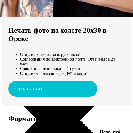
Не нашли Ваш город?
Мы доставляем по всему миру
Печать фото на холсте 20х30 в
Продолжить без города
Орске
Отправь в печать за пару кликов!
Согласования по электронной почте. Отвечаем за 24
часа!
Срок выполнения заказа: 1 сутки
Отправим в любой город РФ и мира!
Сделать заказ
Форматы и цены
Услуга
Цена, руб.