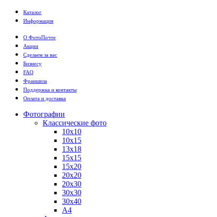
Каталог
Информация
О ФотоПочте
Акции
Сделаем за вас
Бизнесу
FAQ
Франшиза
Поддержка и контакты
Оплата и доставка
Фотографии
Классические фото
10х10
10х15
13х18
15х15
15х20
20х20
20х30
30х30
30х40
А4