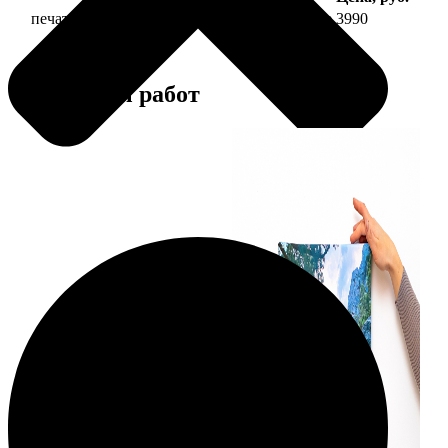
печать фото на холсте 40х40 на подрамнике
3990
Примеры работ