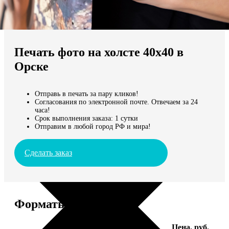
Не нашли Ваш город?
Мы доставляем по всему миру
Печать фото на холсте 40х40 в
Продолжить без города
Орске
Отправь в печать за пару кликов!
Согласования по электронной почте. Отвечаем за 24
часа!
Срок выполнения заказа: 1 сутки
Отправим в любой город РФ и мира!
Сделать заказ
Форматы и цены
Услуга
Цена, руб.