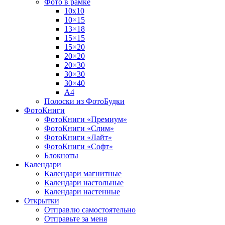
Фото в рамке
10х10
10×15
13×18
15×15
15×20
20×20
20×30
30×30
30×40
A4
Полоски из ФотоБудки
ФотоКниги
ФотоКниги «Премиум»
ФотоКниги «Слим»
ФотоКниги «Лайт»
ФотоКниги «Софт»
Блокноты
Календари
Календари магнитные
Календари настольные
Календари настенные
Открытки
Отправлю самостоятельно
Отправьте за меня