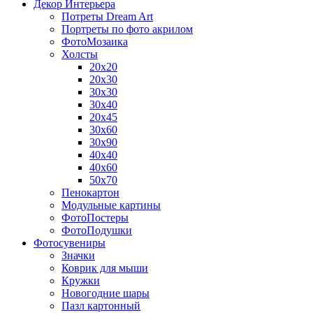
Декор Интерьера
Потреты Dream Art
Портреты по фото акрилом
ФотоМозаика
Холсты
20х20
20х30
30х30
30х40
20х45
30х60
30х90
40х40
40х60
50х70
Пенокартон
Модульные картины
ФотоПостеры
ФотоПодушки
Фотоcувениры
Значки
Коврик для мыши
Кружки
Новогодние шары
Пазл картонный