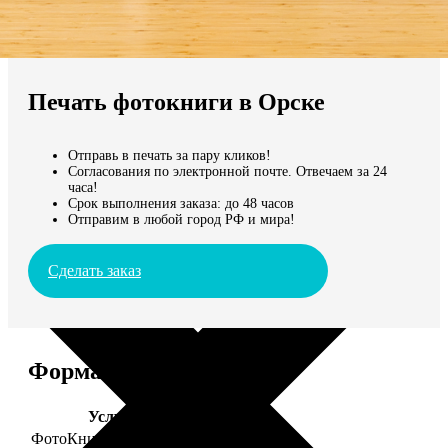
Не нашли Ваш город?
Мы доставляем по всему миру
Печать фотокниги в Орске
Продолжить без города
Отправь в печать за пару кликов!
Согласования по электронной почте. Отвечаем за 24
часа!
Срок выполнения заказа: до 48 часов
Отправим в любой город РФ и мира!
Сделать заказ
Форматы и цены
Услуга
Цена, руб.
ФотоКниги "Премиум"
от 2490