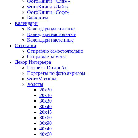
ФотоКниги «Слим»
ФотоКниги «Лайт»
ФотоКниги «Софт»
Блокноты
Календари
Календари магнитные
Календари настольные
Календари настенные
Открытки
Отправлю самостоятельно
Отправьте за меня
Декор Интерьера
Потреты Dream Art
Портреты по фото акрилом
ФотоМозаика
Холсты
20х20
20х30
30х30
30х40
20х45
30х60
30х90
40х40
40х60