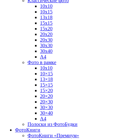
Классические фото
10х10
10х15
13х18
15х15
15х20
20х20
20х30
30х30
30х40
А4
Фото в рамке
10х10
10×15
13×18
15×15
15×20
20×20
20×30
30×30
30×40
A4
Полоски из ФотоБудки
ФотоКниги
ФотоКниги «Премиум»