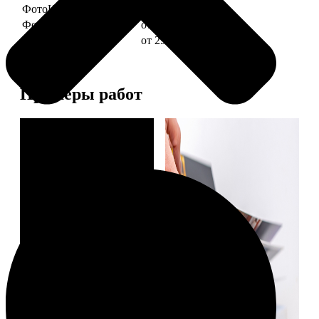
ФотоКниги "Слим"
от 1290
ФотоКниги "Лайт"
от 2990
ФотоКниги "Софт"
от 2990
Примеры работ