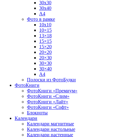
30х30
30х40
А4
Фото в рамке
10х10
10×15
13×18
15×15
15×20
20×20
20×30
30×30
30×40
A4
Полоски из ФотоБудки
ФотоКниги
ФотоКниги «Премиум»
ФотоКниги «Слим»
ФотоКниги «Лайт»
ФотоКниги «Софт»
Блокноты
Календари
Календари магнитные
Календари настольные
Календари настенные