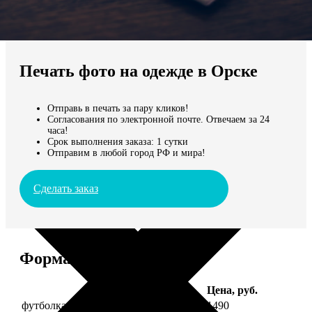
Не нашли Ваш город?
Мы доставляем по всему миру
Печать фото на одежде в Орске
Продолжить без города
Отправь в печать за пару кликов!
Согласования по электронной почте. Отвечаем за 24
часа!
Срок выполнения заказа: 1 сутки
Отправим в любой город РФ и мира!
Сделать заказ
Форматы и цены
Услуга
Цена, руб.
футболка детская с фото рост 118 см
1490