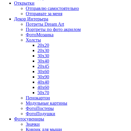
Открытки
Отправлю самостоятельно
Отправьте за меня
Декор Интерьера
Потреты Dream Art
Портреты по фото акрилом
ФотоМозаика
Холсты
20х20
20х30
30х30
30х40
20х45
30х60
30х90
40х40
40х60
50х70
Пенокартон
Модульные картины
ФотоПостеры
ФотоПодушки
Фотоcувениры
Значки
Коврик для мыши